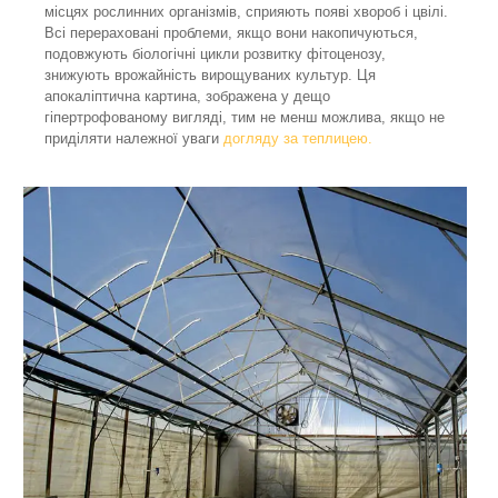
місцях рослинних організмів, сприяють появі хвороб і цвілі.
Всі перераховані проблеми, якщо вони накопичуються,
подовжують біологічні цикли розвитку фітоценозу,
знижують врожайність вирощуваних культур. Ця
апокаліптична картина, зображена у дещо
гіпертрофованому вигляді, тим не менш можлива, якщо не
приділяти належної уваги
догляду за теплицею.