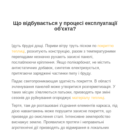
Що відбувається у процесі експлуатації
об'єкта?
Ідуть брудні дощі. Пориви вітру труть піском по
покриттю
теплиці
, розхитують конструкцію, разом з температурними
перепадами незначно рухають захисні панелі,
послаблюючи кріплення. Якщо полікарбонат, не містить
антистатичних добавок, синтетик електризується,
притягаючи заряджені частинки пилу і бруду.
Падає светопроникающая здатність покриття. В області
зчленування панелей може утворитися розгерметизація. У
таких місцях з'являються патьоки, призводять при зміні
сезонів до руйнування огороджує
матеріалу теплиці
.
Тертя, там де розташовані з'єднання елементів каркаса, під
дією навантажень може порушити захисне покриття, що
призведе до окислення сталі. Інтенсивне землеробство
виснажує землю. Проявилися протяги і неправильні
агротехнічні дії призводять до відмирання в локальних