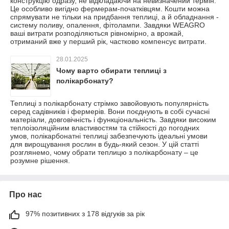
конструкцію одразу, не відкладаючи на невизначений термін.
Це особливо вигідно фермерам-початківцям. Кошти можна
спрямувати не тільки на придбання теплиці, а й обладнання -
систему поливу, опалення, фітолампи. Завдяки WEAGRO
ваші витрати розподіляються рівномірно, а врожай,
отриманий вже у перший рік, частково компенсує витрати.
28.01.2025
Чому варто обирати теплиці з
полікарбонату?
Теплиці з полікарбонату стрімко завойовують популярність
серед садівників і фермерів. Вони поєднують в собі сучасні
матеріали, довговічність і функціональність. Завдяки високим
теплоізоляційним властивостям та стійкості до погодних
умов, полікарбонатні теплиці забезпечують ідеальні умови
для вирощування рослин в будь-який сезон. У цій статті
розглянемо, чому обрати теплицю з полікарбонату – це
розумне рішення.
Про нас
97% позитивних з 178 відгуків за рік