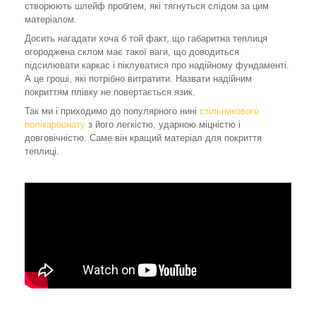
створюють шлейф проблем, які тягнуться слідом за цим
матеріалом.
Досить нагадати хоча б той факт, що габаритна теплиця
огороджена склом має такої ваги, що доводиться
підсилювати каркас і піклуватися про надійному фундаменті.
А це гроші, які потрібно витратити. Назвати надійним
покриттям плівку не повертається язик.
Так ми і приходимо до популярного нині
стільникового
полікарбонату
з його легкістю, ударною міцністю і
довговічністю. Саме він кращий матеріал для покриття
теплиці.