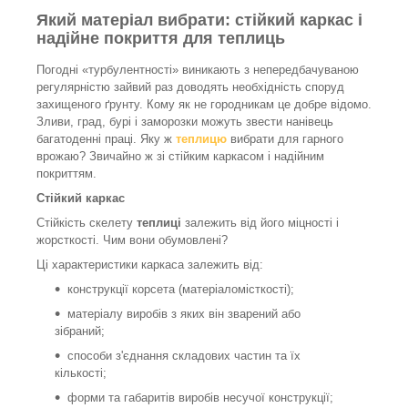
Який матеріал вибрати: стійкий каркас і
надійне покриття для теплиць
Погодні «турбулентності» виникають з непередбачуваною
регулярністю зайвий раз доводять необхідність споруд
захищеного ґрунту. Кому як не городникам це добре відомо.
Зливи, град, бурі і заморозки можуть звести нанівець
багатоденні праці. Яку ж
теплицю
вибрати для гарного
врожаю? Звичайно ж зі стійким каркасом і надійним
покриттям.
Стійкий каркас
Стійкість скелету
теплиці
залежить від його міцності і
жорсткості. Чим вони обумовлені?
Ці характеристики каркаса залежить від:
конструкції корсета (матеріаломісткості);
матеріалу виробів з яких він зварений або
зібраний;
способи з'єднання складових частин та їх
кількості;
форми та габаритів виробів несучої конструкції;