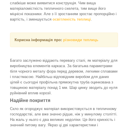
слабкіше може виявитися конструкція. Чим вища
матеріаломісткість тепличного скелета, тим вище його
міцнісні показники. Але з її зростанням зростає пропорційно і
вартість, і зменшується
освітленість
теплиці
.
Корисна інформація про:
різновиди теплиць
Багато заслужено віддають перевагу сталі, як матеріалу для
виробництва елементів каркаса. За багатьма параметрами
біля чорного металу фора перед деревом, легкими сплавами
і пластмасою. Найбільш відповідним виробом для даних
цілей є сьогодні профільна прямокутна труба оцинкована з
товщиною матеріалу понад 1 мм. Шар цинку зводить до нуля
руйнівний вплив корозії.
Надійне покриття
Скло як огороджує матеріал використовується в тепличному
господарстві, але вже значно рідше, ніж у минулому столітті.
На жаль у нього є два великих недоліки. Це його крихкість і
значний питому вагу. Якраз ці дві характеристики і