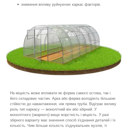
зниження впливу руйнуючих каркас факторів.
На міцність може впливати як форма самого остова, так і
його складових частин. Арка або ферма володіють більшою
стійкістю до навантаження, ніж пряма труба. Відіграє велику
роль тип каркасу — монолітний він або збірний. У
монолітного (зварного) вище жорсткість і міцність. У разі
збірного варіанту має значення спосіб з'єднання деталей і їх
кількість. Чим більше кількість з'єднувальних вузлів, ті