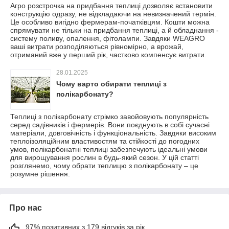
Агро розстрочка на придбання теплиці дозволяє встановити
конструкцію одразу, не відкладаючи на невизначений термін.
Це особливо вигідно фермерам-початківцям. Кошти можна
спрямувати не тільки на придбання теплиці, а й обладнання -
систему поливу, опалення, фітолампи. Завдяки WEAGRO
ваші витрати розподіляються рівномірно, а врожай,
отриманий вже у перший рік, частково компенсує витрати.
28.01.2025
Чому варто обирати теплиці з
полікарбонату?
Теплиці з полікарбонату стрімко завойовують популярність
серед садівників і фермерів. Вони поєднують в собі сучасні
матеріали, довговічність і функціональність. Завдяки високим
теплоізоляційним властивостям та стійкості до погодних
умов, полікарбонатні теплиці забезпечують ідеальні умови
для вирощування рослин в будь-який сезон. У цій статті
розглянемо, чому обрати теплицю з полікарбонату – це
розумне рішення.
Про нас
97% позитивних з 179 відгуків за рік