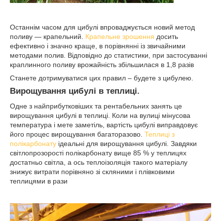
Останнім часом для цибулі впроваджується новий метод
поливу ― крапельний.
Крапельне зрошення
досить
ефективно і значно краще, в порівнянні із звичайними
методами полив. Відповідно до статистики, при застосуванні
краплинного поливу врожайність збільшилася в 1,8 разів
Станете дотримуватися цих правил – будете з цибулею.
Вирощування цибулі в теплиці.
Одне з найприбутковіших та рентабельних занять це
вирощування цибулі в теплиці. Коли на вулиці мінусова
температура і мете заметіль, вартість цибулі виправдовує
його процес вирощування багаторазово.
Теплиці з
полікарбонату
ідеальні для вирощування цибулі. Завдяки
світлопрозорості полікарбонату вище 85 % у теплицях
достатньо світла, а ось теплоізоляція такого матеріалу
знижує витрати порівняно зі скляними і плівковими
теплицями в рази