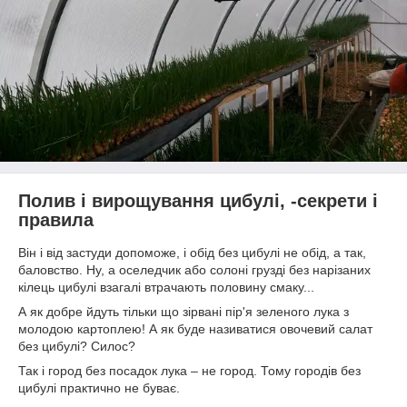
Полив і вирощування цибулі, -секрети і
правила
Він і від застуди допоможе, і обід без цибулі не обід, а так,
баловство. Ну, а оселедчик або солоні грузді без нарізаних
кілець цибулі взагалі втрачають половину смаку...
А як добре йдуть тільки що зірвані пір'я зеленого лука з
молодою картоплею! А як буде називатися овочевий салат
без цибулі? Силос?
Так і город без посадок лука – не город. Тому городів без
цибулі практично не буває.