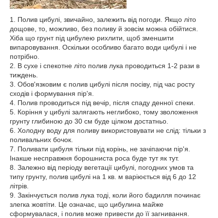
1. Полив цибулі, звичайно, залежить від погоди. Якщо літо
дощове, то, можливо, без поливу й зовсім можна обійтися.
Хіба що грунт під цибулею рихлити, щоб зменшити
випаровування. Оскільки особливо багато води цибулі і не
потрібно.
2. В сухе і спекотне літо полив лука проводиться 1-2 рази в
тиждень.
3. Обов'язковим є полив цибулі після посіву, під час росту
сходів і формування пір'я.
4. Полив проводиться під вечір, після спаду денної спеки.
5. Коріння у цибулі залягають неглибоко, тому зволоження
грунту глибиною до 30 см буде цілком достатньо.
6. Холодну воду для поливу використовувати не слід: тільки з
поливальних бочок.
7. Поливати цибуля тільки під корінь, не зачіпаючи пір'я.
Інакше несправжня борошниста роса буде тут як тут.
8. Залежно від періоду вегетації цибулі, погодних умов та
типу грунту, полив цибулі на 1 кв. м варіюється від 6 до 12
літрів.
9. Закінчується полив лука тоді, коли його бадилля починає
злегка жовтіти. Це означає, що цибулина майже
сформувалася, і полив може привести до її загнивання.