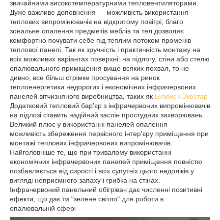
звичайними високотемпературними тепловентиляторами.
Дуже важливе доповнення — можливість використання
теплових випромінювачів на відкритому повітрі, благо
зональне опалення предметів меблів та тел дозволяє
комфортно почувати себе під теплим потоком променів
теплової панелі. Так як зручність і практичність монтажу на
всіх можливих варіантах поверхні: на підлогу, стіни або стелю
опалювального приміщення вище всяких похвал, то не
дивно, все більш стрімке просування на ринок
теплоенергетики недорогих і економічних інфрачервоних
панелей вітчизняного виробництва, таких як
Білюкс
і
Экостар
Додатковий тепловий бар'єр з інфрачервоних випромінювачів
на підлозі ставить надійний заслін простудних захворювань.
Великий плюс у використанні панелей опалення —
можливість збереження первісного інтер'єру приміщення при
монтажі теплових інфрачервоних випромінювачів.
Найголовніше те, що при тривалому використанні
економічних інфрачервоних панелей приміщення повністю
позбавляється від сирості і всіх супутніх цього недоліків у
вигляді неприємного запаху і грибка на стінах.
Інфрачервоний панельний обігрівач дає численні позитивні
ефекти, що дає їм "зелене світло" для роботи в
опалювальній сфері