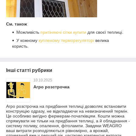
См. також
Можливість
притіняючі сітки купити
для своєї теплиці.
У кожному
купленому терморегуляторі
велика
користь.
Інші статті рубрики
10.10.2025
Агро розстрочка
Агро розстрочка на придбання теплиці дозволяє встановити
конструкцію одразу, не відкладаючи на невизначений термін.
Це особливо вигідно фермерам-початківцям. Кошти можна
спрямувати не тільки на придбання теплиці, а й обладнання -
систему поливу, опалення, фітолампи. Завдяки WEAGRO
ваші витрати розподіляються рівномірно, а врожай,
отриманий вже у перший рік, частково компенсує витрати.