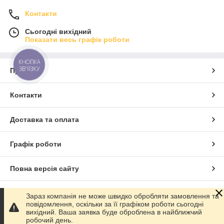
Контакти
Сьогодні вихідний
Показати весь графік роботи
КНОПКА
ЗВ'ЯЗКУ
Про нас
Контакти
Доставка та оплата
Графік роботи
Повна версія сайту
Сайт створено на маркетплейсі
Prom.ua
Зараз компанія не може швидко обробляти замовлення та
повідомлення, оскільки за її графіком роботи сьогодні
вихідний. Ваша заявка буде оброблена в найближчий
Політика конфіденційності
робочий день.