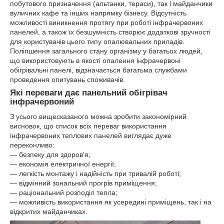
побутового призначення (альтанки, тераси), так і майданчики
вуличних кафе та інших напрямку бізнесу. Відсутність
можливості виникнення протягу при роботі інфрачервоних
панелей, а також їх безшумність створює додаткові зручності
для користувачів цього типу опалювальних приладів.
Поліпшення загального стану організму у багатьох людей,
що використовують в якості опалення інфрачервоні
обігрівальні панелі, відзначається багатьма службами
проведення опитувань споживачів.
Які переваги дає панельний обігрівач
інфрачервоний
З усього вищесказаного можна зробити закономірний
висновок, що список всіх переваг використання
інфрачервоних теплових панелей виглядає дуже
переконливо:
― безпеку для здоров'я;
― економія електричної енергії;
― легкість монтажу і надійність при тривалій роботі;
― відмінний зональний прогрів приміщення;
― раціональний розподіл тепла;
― можливість використання як усередині приміщень, так і на
відкритих майданчиках.