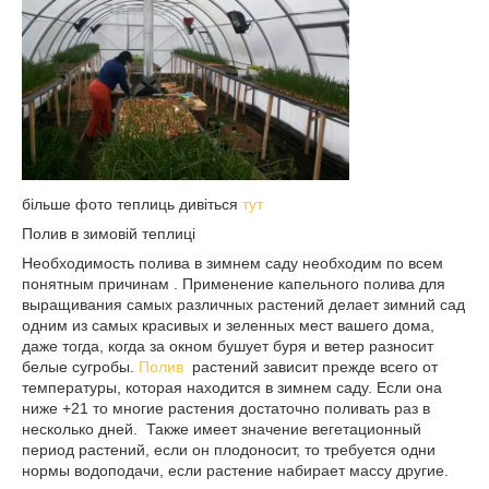
більше фото теплиць дивіться
тут
Полив в зимовій теплиці
Необходимость полива в зимнем саду необходим по всем
понятным причинам . Применение капельного полива для
выращивания самых различных растений делает зимний сад
одним из самых красивых и зеленных мест вашего дома,
даже тогда, когда за окном бушует буря и ветер разносит
белые сугробы.
Полив
растений зависит прежде всего от
температуры, которая находится в зимнем саду. Если она
ниже +21 то многие растения достаточно поливать раз в
несколько дней. Также имеет значение вегетационный
период растений, если он плодоносит, то требуется одни
нормы водоподачи, если растение набирает массу другие.