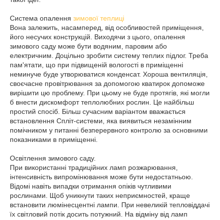
Система опалення
зимової теплиці
Вона залежить, насамперед, від особливостей приміщення,
його несучих конструкцій. Виходячи з цього, опалення
зимового саду може бути водяним, паровим або
електричним. Доцільно зробити систему теплих підлог. Треба
пам'ятати, що при підвищеній вологості в приміщенні
неминуче буде утворюватися конденсат. Хороша вентиляція,
своєчасне провітрювання за допомогою кватирок допоможе
вирішити цю проблему. При цьому не буде протягів, які могли
б внести дискомфорт теплолюбних рослин. Це найбільш
простий спосіб. Більш сучасним варіантом вважається
встановлення Спліт-системи, яка виявиться незамінним
помічником у питанні безперервного контролю за основними
показниками в приміщенні.
Освітлення зимового саду.
При використанні традиційних ламп розжарювання,
інтенсивність випромінювання може бути недостатньою.
Відомі навіть випадки отримання опіків чутливими
рослинами. Щоб уникнути таких неприємностей, краще
встановити люмінесцентні лампи. При невеликій тепловіддачі
їх світловий потік досить потужний. На відміну від ламп