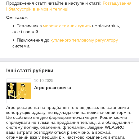
Продовження статті читайте в наступній статті:
Розташування
і благоустрій в зимовій теплиці
См. також
Тепличник в
мережах темних купить
не тільки тінь,
але і врожай.
Підключення до
купленого тепловому регулятору
системи.
Інші статті рубрики
10.10.2025
Агро розстрочка
Агро розстрочка на придбання теплиці дозволяє встановити
конструкцію одразу, не відкладаючи на невизначений термін.
Це особливо вигідно фермерам-початківцям. Кошти можна
спрямувати не тільки на придбання теплиці, а й обладнання -
систему поливу, опалення, фітолампи. Завдяки WEAGRO
ваші витрати розподіляються рівномірно, а врожай,
отриманий вже у перший рік, частково компенсує витрати.