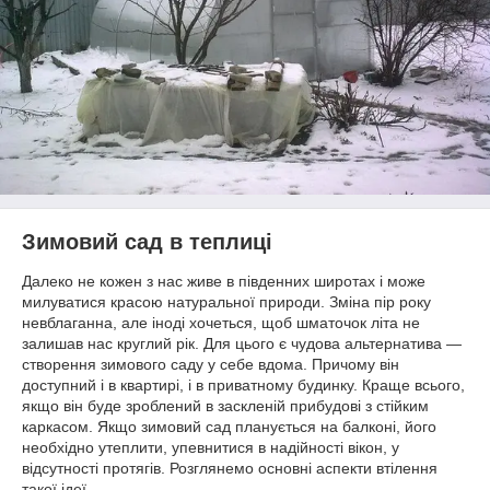
Зимовий сад в теплиці
Далеко не кожен з нас живе в південних широтах і може
милуватися красою натуральної природи. Зміна пір року
невблаганна, але іноді хочеться, щоб шматочок літа не
залишав нас круглий рік. Для цього є чудова альтернатива —
створення зимового саду у себе вдома. Причому він
доступний і в квартирі, і в приватному будинку. Краще всього,
якщо він буде зроблений в заскленій прибудові з стійким
каркасом. Якщо зимовий сад планується на балконі, його
необхідно утеплити, упевнитися в надійності вікон, у
відсутності протягів. Розглянемо основні аспекти втілення
такої ідеї.