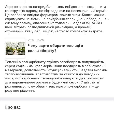
Агро розстрочка на придбання теплиці дозволяє встановити
конструкцію одразу, не відкладаючи на невизначений термін.
Це особливо вигідно фермерам-початківцям. Кошти можна
спрямувати не тільки на придбання теплиці, а й обладнання -
систему поливу, опалення, фітолампи. Завдяки WEAGRO
ваші витрати розподіляються рівномірно, а врожай,
отриманий вже у перший рік, частково компенсує витрати.
28.01.2025
Чому варто обирати теплиці з
полікарбонату?
Теплиці з полікарбонату стрімко завойовують популярність
серед садівників і фермерів. Вони поєднують в собі сучасні
матеріали, довговічність і функціональність. Завдяки високим
теплоізоляційним властивостям та стійкості до погодних
умов, полікарбонатні теплиці забезпечують ідеальні умови
для вирощування рослин в будь-який сезон. У цій статті
розглянемо, чому обрати теплицю з полікарбонату – це
розумне рішення.
Про нас