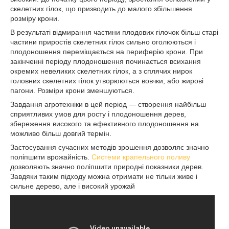
скелетних гілок, що призводить до малого збільшення
розміру крони.
В результаті відмирання частини плодових гілочок більш старі
частини приростів скелетних гілок сильно оголюються і
плодоношення переміщається на периферію крони. При
закінченні періоду плодоношення починається всихання
окремих невеликих скелетних гілок, а з сплячих нирок
головних скелетних гілок утворюються вовчки, або жирові
пагони. Розміри крони зменшуються.
Завдання агротехніки в цей період — створення найбільш
сприятливих умов для росту і плодоношення дерев,
збереження високого та ефективного плодоношення на
можливо більш довгий термін.
Застосування сучасних методів зрошення дозволяє значно
поліпшити врожайність.
Системи крапельного поливу
дозволяють значно поліпшити природні показники дерев.
Завдяки таким підходу можна отримати не тільки живе і
сильне дерево, але і високий урожай