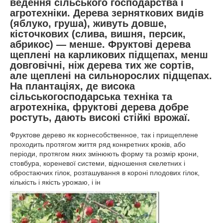
ведення сільського господарства і
агротехніки. Дерева зерняткових видів
(яблуко, груша), живуть довше,
кісточкових (слива, вишня, персик,
абрикос) ― менше. Фруктові дерева
щеплені на карликових підщепах, менш
довговічні, ніж дерева тих же сортів,
але щеплені на сильнорослих підщепах.
На плантаціях, де висока
сільськогосподарська техніка та
агротехніка, фруктові дерева добре
ростуть, дають високі стійкі врожаї.
Фруктове дерево як корнесобственное, так і прищеплене
проходить протягом життя ряд конкретних кроків, або
періоди, протягом яких змінюють форму та розмір крони,
стовбура, кореневої системи, відношення скелетних і
обростаючих гілок, розташування в короні плодових гілок,
кількість і якість урожаю, і ін