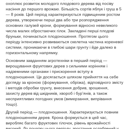
охоплює розвиток молодого плодового дерева від посіву
насіння до першого врожаю. Більшість сортів яблук і груш в 5
― 8 років. Цей період характеризується підвищеним ростом
дерева, утворюючи перші два або три розпорядження
основних галузей крони, формування відносно невеликого
числа малих обростаючих гілок. Закладені перші плодові
бруньки, починається плодоношення. Протягом цього
періоду інтенсивно розвиваються скелетна частина кореневої
системи, проникаючи в глибокі шари грунту і йде далеко в
горизонтальному напрямку.
Основним завданням агротехніки в перший період ―
вирощування фруктових дерев з сильними корінням і
надземними органами і прискорення вступу в
плодоношення. Це досягається шляхом прийняття на себе
догляду за кроною (формування, обрізка), відповідного змісту
і методів обробки грунту, внесення добрив, зрошення,
захисту дерев від шкідників, хвороб і бур'янів, а також
несприятливих погодних умов (вимерзання, випрівання
тощо).
Другий період ― плодоношення. Характеризується повним
плодоношенням дерев. Крона формується в цей час,
виробляє багато фруктових гілочок, рівень врожайності
високий. До початку цього періоду, зростання ослаблений у