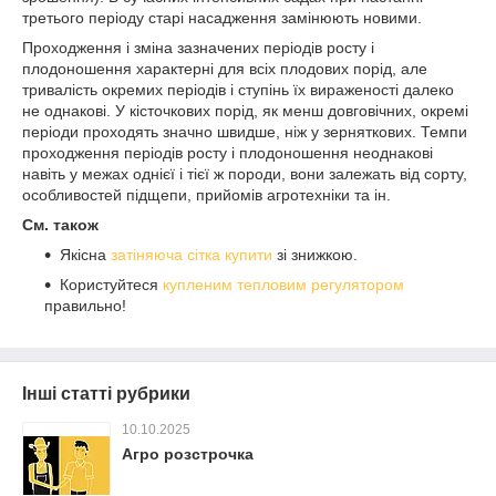
третього періоду старі насадження замінюють новими.
Проходження і зміна зазначених періодів росту і
плодоношення характерні для всіх плодових порід, але
тривалість окремих періодів і ступінь їх вираженості далеко
не однакові. У кісточкових порід, як менш довговічних, окремі
періоди проходять значно швидше, ніж у зерняткових. Темпи
проходження періодів росту і плодоношення неоднакові
навіть у межах однієї і тієї ж породи, вони залежать від сорту,
особливостей підщепи, прийомів агротехніки та ін.
См. також
Якісна
затіняюча сітка купити
зі знижкою.
Користуйтеся
купленим тепловим регулятором
правильно!
Інші статті рубрики
10.10.2025
Агро розстрочка