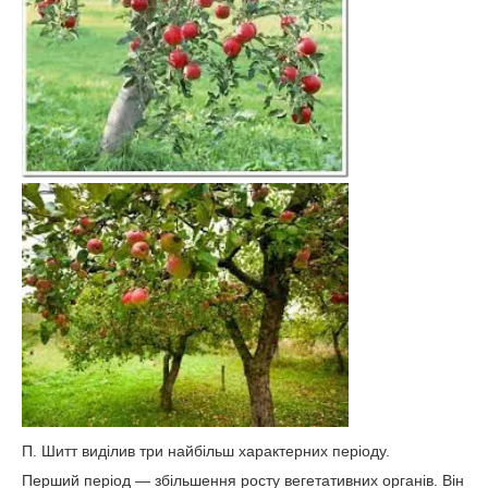
П. Шитт виділив три найбільш характерних періоду.
Перший період ― збільшення росту вегетативних органів. Він