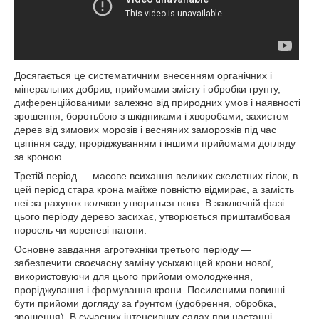
Досягається це систематичним внесенням органічних і
мінеральних добрив, прийомами змісту і обробки грунту,
диференційованими залежно від природних умов і наявності
зрошення, боротьбою з шкідниками і хворобами, захистом
дерев від зимових морозів і весняних заморозків під час
цвітіння саду, проріджуванням і іншими прийомами догляду
за кроною.
Третій період — масове всихання великих скелетних гілок, в
цей період стара крона майже повністю відмирає, а замість
неї за рахунок волчков утвориться нова. В заключній фазі
цього періоду дерево засихає, утворюється приштамбовая
поросль чи кореневі пагони.
Основне завдання агротехніки третього періоду —
забезпечити своєчасну заміну усыхающей крони нової,
використовуючи для цього прийоми омолодження,
проріджування і формування крони. Посиленими повинні
бути прийоми догляду за ґрунтом (удобрення, обробка,
зрошення). В сучасних інтенсивних садах при настанні