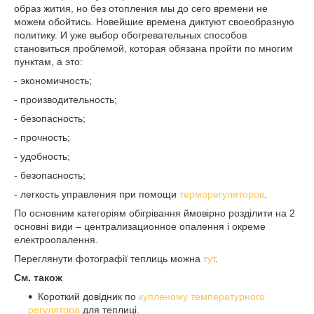
образ жития, но без отопления мы до сего времени не
можем обойтись. Новейшие времена диктуют своеобразную
политику. И уже выбор обогревательных способов
становиться проблемой, которая обязана пройти по многим
пунктам, а это:
- экономичность;
- производительность;
- безопасность;
- прочность;
- удобность;
- безопасность;
- легкость управления при помощи
терморегуляторов
.
По основним категоріям обігрівання ймовірно розділити на 2
основні види – централизационное опалення і окреме
електроопалення.
Переглянути фотографії теплиць можна
тут
.
См. також
Короткий довідник по
купленому температурного
регулятора
для теплиці.