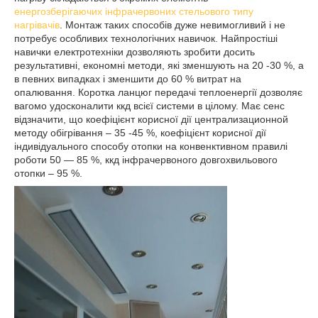
енергозберігаючих інфрачервоних стельового типу
нагрівачів
. Монтаж таких способів дуже невимогливий і не
потребує особливих технологічних навичок. Найпростіші
навички електротехніки дозволяють зробити досить
результативні, економні методи, які зменшують на 20 -30 %, а
в певних випадках і зменшити до 60 % витрат на
опалювання. Коротка ланцюг передачі теплоенергії дозволяє
вагомо удосконалити ккд всієї системи в цілому. Має сенс
відзначити, що коефіцієнт корисної дії централизационной
методу обігрівання – 35 -45 %, коефіцієнт корисної дії
індивідуального способу отопки на конвенктивном правилі
роботи 50 ― 85 %, ккд інфрачервоного довгохвильового
отопки – 95 %.