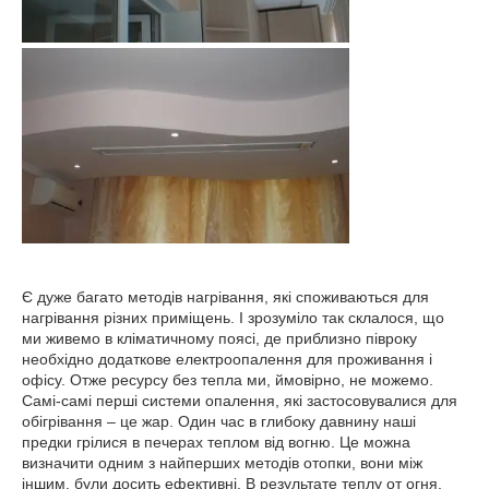
Є дуже багато методів нагрівання, які споживаються для
нагрівання різних приміщень. І зрозуміло так склалося, що
ми живемо в кліматичному поясі, де приблизно півроку
необхідно додаткове електроопалення для проживання і
офісу. Отже ресурсу без тепла ми, ймовірно, не можемо.
Самі-самі перші системи опалення, які застосовувалися для
обігрівання – це жар. Один час в глибоку давнину наші
предки грілися в печерах теплом від вогню. Це можна
визначити одним з найперших методів отопки, вони між
іншим, були досить ефективні. В результате теплу от огня,