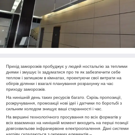
Прихід заморозків пробуджує у людей ностальгію за теплими
днями і змушує їх задуматися про те як забезпечити себе
теплом і затишком в кімнатах, проектуючи свої витрати на
обігрів ділянки і взагалі планування розрахунку на час
приходу заморозків.
На нинішній день таких ресурсів багато. Скрізь пропозиції,
розкручування, промоакції нові ідеї і датчики по боротьбі з
сильним холодом знищує ваші старанності і час.
На вершині технологічного просування по всіх форматів у
всіх взаєминах на нинішній момент виходить на перші позиції
довгохвильове інфрачервоне електроопалення. Дані системи
нагріву складаються з окремих елементів –