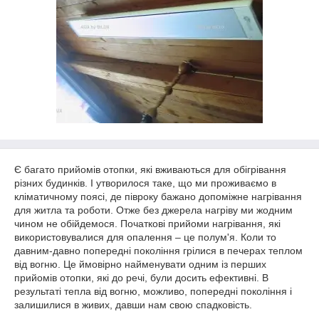
Є багато прийомів отопки, які вживаються для обігрівання
різних будинків. І утворилося таке, що ми проживаємо в
кліматичному поясі, де півроку бажано допоміжне нагрівання
для житла та роботи. Отже без джерела нагріву ми жодним
чином не обійдемося. Початкові прийоми нагрівання, які
використовувалися для опалення – це полум'я. Коли то
давним-давно попередні покоління грілися в печерах теплом
від вогню. Це ймовірно найменувати одним із перших
прийомів отопки, які до речі, були досить ефективні. В
результаті тепла від вогню, можливо, попередні покоління і
залишилися в живих, давши нам свою спадковість.