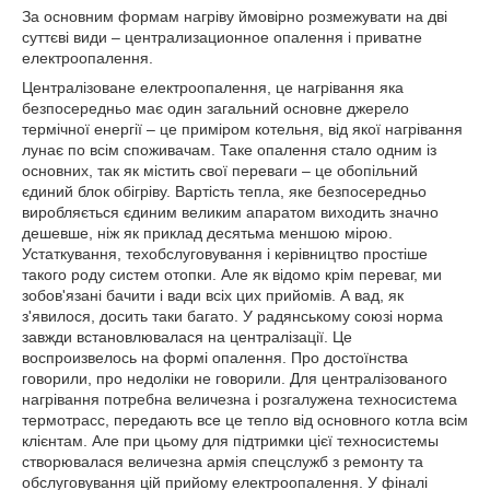
За основним формам нагріву ймовірно розмежувати на дві
суттєві види – централизационное опалення і приватне
електроопалення.
Централізоване електроопалення, це нагрівання яка
безпосередньо має один загальний основне джерело
термічної енергії – це приміром котельня, від якої нагрівання
лунає по всім споживачам. Таке опалення стало одним із
основних, так як містить свої переваги – це обопільний
єдиний блок обігріву. Вартість тепла, яке безпосередньо
виробляється єдиним великим апаратом виходить значно
дешевше, ніж як приклад десятьма меншою мірою.
Устаткування, техобслуговування і керівництво простіше
такого роду систем отопки. Але як відомо крім переваг, ми
зобов'язані бачити і вади всіх цих прийомів. А вад, як
з'явилося, досить таки багато. У радянському союзі норма
завжди встановлювалася на централізації. Це
воспроизвелось на формі опалення. Про достоїнства
говорили, про недоліки не говорили. Для централізованого
нагрівання потребна величезна і розгалужена техносистема
термотрасс, передають все це тепло від основного котла всім
клієнтам. Але при цьому для підтримки цієї техносистемы
створювалася величезна армія спецслужб з ремонту та
обслуговування цій прийому електроопалення. У фіналі