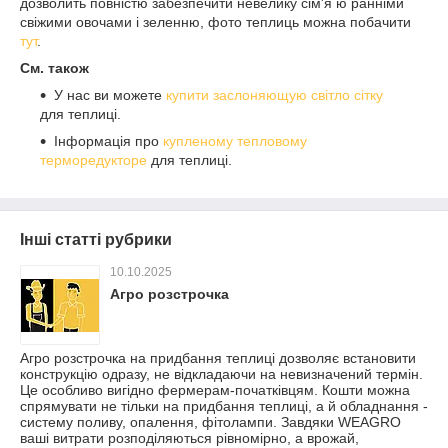
дозволить повністю забезпечити невелику сім'я ю ранніми
свіжими овочами і зеленню, фото теплиць можна побачити
тут
.
См. також
У нас ви можете
купити заслоняющую світло сітку
для теплиці.
Інформація про
купленому тепловому
терморедукторе
для теплиці.
Інші статті рубрики
10.10.2025
Агро розстрочка
Агро розстрочка на придбання теплиці дозволяє встановити
конструкцію одразу, не відкладаючи на невизначений термін.
Це особливо вигідно фермерам-початківцям. Кошти можна
спрямувати не тільки на придбання теплиці, а й обладнання -
систему поливу, опалення, фітолампи. Завдяки WEAGRO
ваші витрати розподіляються рівномірно, а врожай,