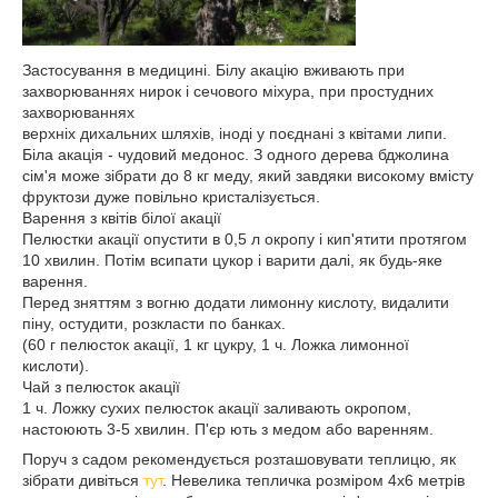
Застосування в медицині. Білу акацію вживають при
захворюваннях нирок і сечового міхура, при простудних
захворюваннях
верхніх дихальних шляхів, іноді у поєднані з квітами липи.
Біла акація - чудовий медонос. З одного дерева бджолина
сім'я може зібрати до 8 кг меду, який завдяки високому вмісту
фруктози дуже повільно кристалізується.
Варення з квітів білої акації
Пелюстки акації опустити в 0,5 л окропу і кип'ятити протягом
10 хвилин. Потім всипати цукор і варити далі, як будь-яке
варення.
Перед зняттям з вогню додати лимонну кислоту, видалити
піну, остудити, розкласти по банках.
(60 г пелюсток акації, 1 кг цукру, 1 ч. Ложка лимонної
кислоти).
Чай з пелюсток акації
1 ч. Ложку сухих пелюсток акації заливають окропом,
настоюють 3-5 хвилин. П'єр ють з медом або варенням.
Поруч з садом рекомендується розташовувати теплицю, як
зібрати дивіться
тут
. Невелика тепличка розміром 4х6 метрів