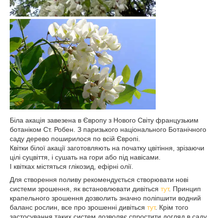
Біла акація завезена в Європу з Нового Світу французьким
ботаніком Ст. Робен. З паризького національного Ботанічного
саду дерево поширилося по всій Європі.
Квітки білої акації заготовляють на початку цвітіння, зрізаючи
цілі суцвіття, і сушать на гори або під навісами.
І квітках містяться глікозид, ефірні олії.
Для створення поливу рекомендується створювати нові
системи зрошення, як встановлювати дивіться
тут
. Принцип
крапельного зрошення дозволить значно поліпшити водний
баланс рослин, все про зрошенні дивіться
тут
. Крім того
застосування таких систем дозволяє спростити догляд в саду