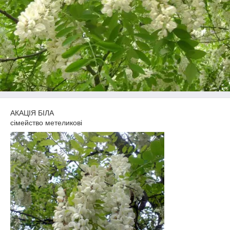
АКАЦІЯ БІЛА
сімейство метеликові