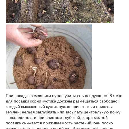
При посадке земляники нужно учитывать следующее. В ямке
для посадки корни кустика должны размещаться свободно;
каждый высаженный кустик нужно присыпать и прижать
землей; нельзя заглублять или засыпать центральную почку
—«сердечко»; и при слишком глубокой, и при мелкой
посадке снижается приживаемость растений, они плохо
развиваются, а иногда и погибают. В каждую ямку перед