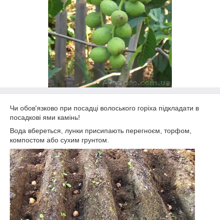
Чи обов'язково при посадці волоського горіха підкладати в
посадкові ями камінь!
Вода вбереться, лунки присипають перегноєм, торфом,
компостом або сухим грунтом.