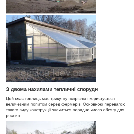
З двома нахилами тепличні споруди
Цей клас теплиць має трикутну покрівлю і користується
величезним попитом серед фермерів. Основною перевагою
такого виду конструкції значиться порядне число обсягу для
рослин.