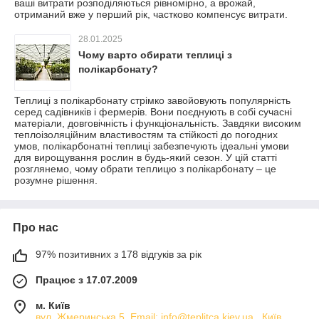
ваші витрати розподіляються рівномірно, а врожай,
отриманий вже у перший рік, частково компенсує витрати.
28.01.2025
Чому варто обирати теплиці з
полікарбонату?
Теплиці з полікарбонату стрімко завойовують популярність
серед садівників і фермерів. Вони поєднують в собі сучасні
матеріали, довговічність і функціональність. Завдяки високим
теплоізоляційним властивостям та стійкості до погодних
умов, полікарбонатні теплиці забезпечують ідеальні умови
для вирощування рослин в будь-який сезон. У цій статті
розглянемо, чому обрати теплицю з полікарбонату – це
розумне рішення.
Про нас
97% позитивних з 178 відгуків за рік
Працює з 17.07.2009
м. Київ
вул. Жмеринська 5, Email: info@teplitca.kiev.ua , Київ,