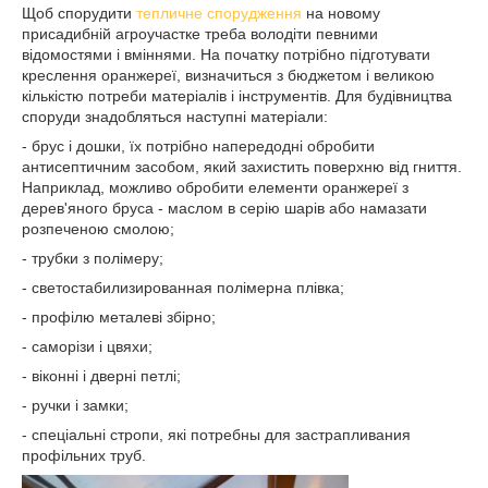
Щоб спорудити
тепличне спорудження
на новому
присадибній агроучастке треба володіти певними
відомостями і вміннями. На початку потрібно підготувати
креслення оранжереї, визначиться з бюджетом і великою
кількістю потреби матеріалів і інструментів. Для будівництва
споруди знадобляться наступні матеріали:
- брус і дошки, їх потрібно напередодні обробити
антисептичним засобом, який захистить поверхню від гниття.
Наприклад, можливо обробити елементи оранжереї з
дерев'яного бруса - маслом в серію шарів або намазати
розпеченою смолою;
- трубки з полімеру;
- светостабилизированная полімерна плівка;
- профілю металеві збірно;
- саморізи і цвяхи;
- віконні і дверні петлі;
- ручки і замки;
- спеціальні стропи, які потребны для застрапливания
профільних труб.