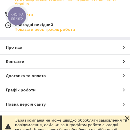
Україна
Контакти
КНОПКА
ЗВ'ЯЗКУ
Сьогодні вихідний
Показати весь графік роботи
Про нас
Контакти
Доставка та оплата
Графік роботи
Повна версія сайту
Сайт створено на маркетплейсі
Prom.ua
Зараз компанія не може швидко обробляти замовлення та
повідомлення, оскільки за її графіком роботи сьогодні
вихідний. Ваша заявка буде оброблена в найближчий