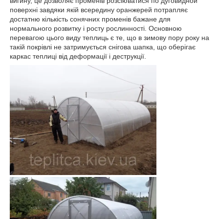
вигину, це дозволяє променів розсіюватися по дуговидной
поверхні завдяки якій всередину оранжерей потрапляє
достатню кількість сонячних променів бажане для
нормального розвитку і росту рослинності. Основною
перевагою цього виду теплиць є те, що в зимову пору року на
такій покрівлі не затримується снігова шапка, що оберігає
каркас теплиці від деформації і деструкції.