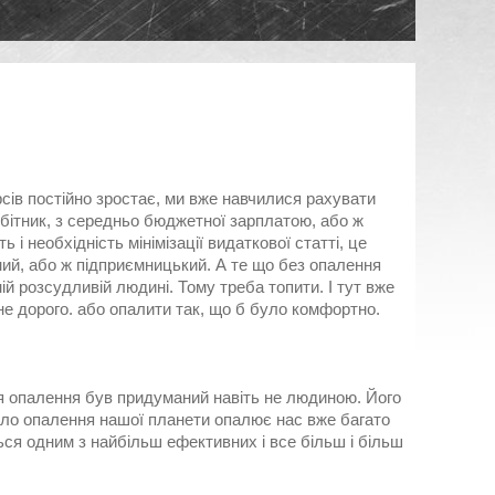
рсів постійно зростає, ми вже навчилися рахувати
обітник, з середньо бюджетної зарплатою, або ж
і необхідність мінімізації видаткової статті, це
ий, або ж підприємницький. А те що без опалення
ій розсудливій людині. Тому треба топити. І тут вже
не дорого. або опалити так, що б було комфортно.
я опалення був придуманий навіть не людиною. Його
ло опалення нашої планети опалює нас вже багато
ся одним з найбільш ефективних і все більш і більш