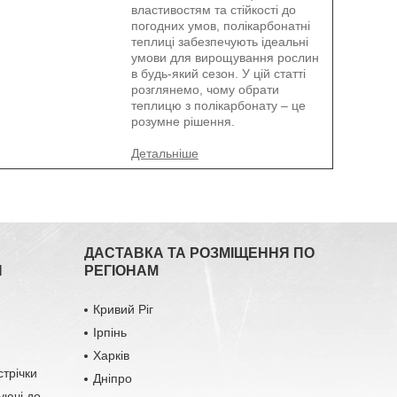
властивостям та стійкості до
погодних умов, полікарбонатні
теплиці забезпечують ідеальні
умови для вирощування рослин
в будь-який сезон. У цій статті
розглянемо, чому обрати
теплицю з полікарбонату – це
розумне рішення.
ДАСТАВКА ТА РОЗМІЩЕННЯ ПО
Я
РЕГІОНАМ
Кривий Ріг
Ірпінь
Харків
стрічки
Дніпро
уючі до