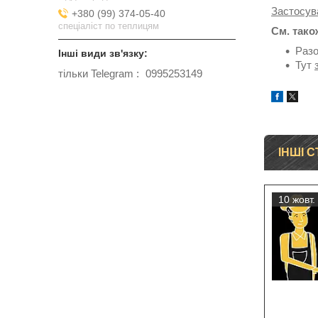
Застосув
+380 (99) 374-05-40
спеціаліст по теплицям
См. тако
Раз
Тут
тільки Telegram
0995253149
ІНШІ С
10 жовт.