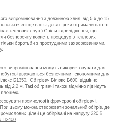
ого випромінювання з довжиною хвилі від 5,6 до 15
японські вчені ще в шістдесяті роки отримали патент
бінах теплових саун.) Спільні дослідження, що
вели безперечну користь процедур в теплових
е тільки боротьби з простудними захворюваннями,
у.
ового випромінювання можуть використовувати для
 побутові
вважаються безпечними і економними для
Білюкс Б1350.
.
Обігрівач Білюкс Б600
. відмінно
від 2,2 м. Такі обігрівачі також відмінно підійдуть
ю площею.
тосовувати
промислові інфрачервоні обігрівачі
,
 При цьому можна створювати зональний обігрів, де
промислових цілей це обігрівачі на напругу 220 В
» П2400