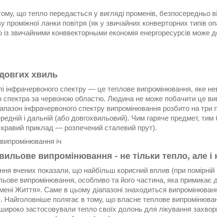
ому, що тепло передається у вигляді променів, безпосередньо ві
ву проміжної ланки повітря (як у звичайних конверторних типів о
о із звичайними конввекторными економія енергоресурсів може д
 довгих хвиль
илі інфрачервоного спектру — це теплове випромінювання, яке не
о спектра за червоною областю. Людина не може побачити це ви
Діапазон інфрачервоного спектру випромінювання розбито на три
ередній і дальній (або довгохвильовий). Чим гаряче предмет, тим 
яскравий приклад — розпечений сталевий прут).
вильове випромінювання - не тільки тепло, але і 
ня вчених показали, що найбільш корисний вплив (при помірній 
ьове випромінювання, особливо та його частина, яка примикає до
мені Життя». Саме в цьому діапазоні знаходиться випромінюванн
я. Найголовніше полягає в тому, що власне теплове випромінюв
 широко застосовували тепло своїх долонь для лікування захвор