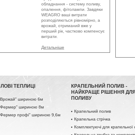
обладнання - систему поливу,
опалення, фітолампи. Завдяки
WEAGRO ваші витрати
розподіляються рівномірно, а
врожай, отриманий вже у
перший рік, частково компенсує
витрати.
ЛОВІ ТЕПЛИЦІ
КРАПЕЛЬНИЙ ПОЛИВ -
НАЙКРАЩЕ РІШЕННЯ ДЛ
ПОЛИВУ
 "Врожай" шириною 6м
 "Фермер" шириною 8м
Крапельний полив
 "Фермер профі" шириною 9,6м
Крапельна стрічка
Комплектуючі для крапельної 
Крапельна трубка та комплект