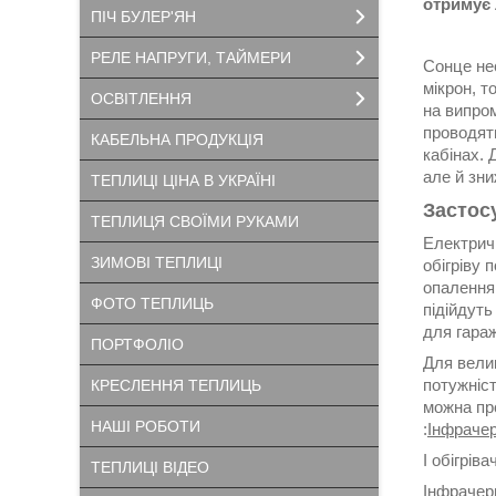
отримує 
ПІЧ БУЛЕР'ЯН
РЕЛЕ НАПРУГИ, ТАЙМЕРИ
Сонце нес
мікрон, т
ОСВІТЛЕННЯ
на випром
проводять
КАБЕЛЬНА ПРОДУКЦІЯ
кабінах.
але й зни
ТЕПЛИЦІ ЦІНА В УКРАЇНІ
Застос
ТЕПЛИЦЯ СВОЇМИ РУКАМИ
Електричн
ЗИМОВІ ТЕПЛИЦІ
обігріву 
опалення.
ФОТО ТЕПЛИЦЬ
підійдуть
для гара
ПОРТФОЛІО
Для вели
потужніст
КРЕСЛЕННЯ ТЕПЛИЦЬ
можна про
НАШІ РОБОТИ
:
Інфрачер
І обігріва
ТЕПЛИЦІ ВІДЕО
Інфрачер