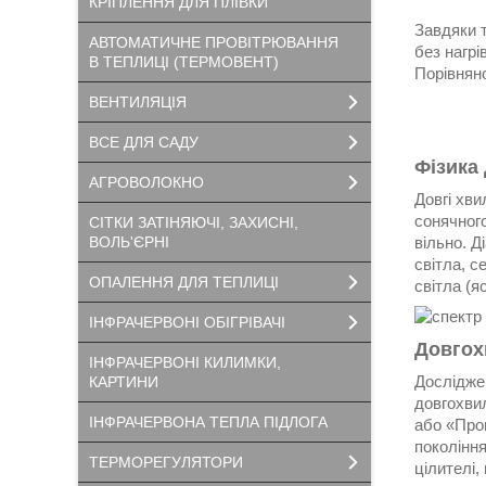
КРІПЛЕННЯ ДЛЯ ПЛІВКИ
Завдяки т
АВТОМАТИЧНЕ ПРОВІТРЮВАННЯ
без нагрі
В ТЕПЛИЦІ (ТЕРМОВЕНТ)
Порівнян
ВЕНТИЛЯЦІЯ
ВСЕ ДЛЯ САДУ
Фізика
АГРОВОЛОКНО
Довгі хв
сонячног
СІТКИ ЗАТІНЯЮЧІ, ЗАХИСНІ,
вільно. 
ВОЛЬ'ЄРНІ
світла, с
ОПАЛЕННЯ ДЛЯ ТЕПЛИЦІ
світла (
ІНФРАЧЕРВОНІ ОБІГРІВАЧІ
Довгох
ІНФРАЧЕРВОНІ КИЛИМКИ,
Досліджен
КАРТИНИ
довгохвил
ІНФРАЧЕРВОНА ТЕПЛА ПІДЛОГА
або «Про
поколінн
ТЕРМОРЕГУЛЯТОРИ
цілителі,