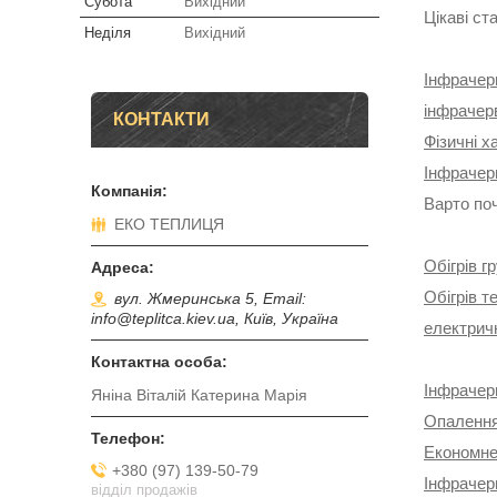
Субота
Вихідний
Цікаві ста
Неділя
Вихідний
Інфрачерв
інфрачерв
КОНТАКТИ
Фізичні х
Інфрачер
Варто по
ЕКО ТЕПЛИЦЯ
Обігрів г
Обігрів т
вул. Жмеринська 5, Email:
info@teplitca.kiev.ua, Київ, Україна
електричн
Інфрачер
Яніна Віталій Катерина Марія
Опалення
Економне 
+380 (97) 139-50-79
Інфрачер
відділ продажів