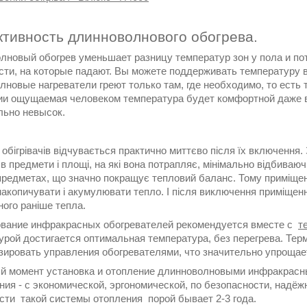
тивность длинноволнового обогрева.
лновый обогрев уменьшает разницу температур зон у пола и по
сти, на которые падают. Вы можете поддерживать температуру 
новые нагреватели греют только там, где необходимо, то есть т
и ощущаемая человеком температура будет комфортной даже в
льно невысок.
 обігрівачів відчувається практично миттєво після їх включенн
в предмети і площі, на які вона потрапляє, мінімально відбива
в предметах, що значно покращує тепловий баланс. Тому приміщ
акопичувати і акумулювати тепло. І після виключення приміщення
ного раніше тепла.
вание инфракрасных обогревателей рекомендуется вместе с
т
урой достигается оптимальная температура, без перегрева. Те
зировать управления обогревателями, что значительно упрощае
й момент установка и отопление длинноволновыми инфракрасны
ения - с экономической, эргономической, по безопасности, надё
сти такой системы отопления порой бывает 2-3 года.