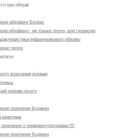
тті про обігрів
оні обігрівачі Білюкс
оні обігрівачі - не тільки тепло, але і корисно
арактеристики інфрачервоного обігріву
воне тепло
читати:
рунту власними руками
еплиць
ий підігрів грунту
воне опалення будинку
 квартири
опалення з терморегуляторами !!!!
воне опалення будинку