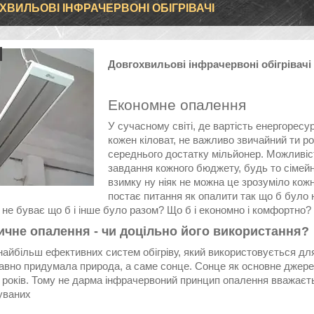
ХВИЛЬОВІ ІНФРАЧЕРВОНІ ОБІГРІВАЧІ
Довгохвильові інфрачервоні обігрівачі
Економне опалення
У сучасному світі, де вартість енергоресу
кожен кіловат, не важливо звичайний ти р
середнього достатку мільйонер. Можливість 
завдання кожного бюджету, будь то сімейн
взимку ну ніяк не можна це зрозуміло кожн
постає питання як опалити так що б було 
не буває що б і інше було разом? Що б і економно і комфортно?
ичне опалення - чи доцільно його використання?
найбільш ефективних систем обігріву, який використовується дл
авно придумала природа, а саме сонце. Сонце як основне джере
 років. Тому не дарма інфрачервоний принцип опалення вважаєть
уваних