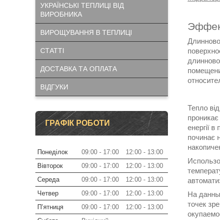
УКРАЇНСЬКІ ТЕПЛИЦІ ВІД
ВИРОБНИКА
Эффек
ВИРОЩУВАННЯ В ТЕПЛИЦІ
Длинново
поверхно
СТАТТІ
длинновол
ДОСТАВКА ТА ОПЛАТА
помещени
относите
ВІДГУКИ
Тепло від
проникає 
ГРАФІК РОБОТИ
енергії 
починає н
накопиче
Понеділок
09:00
17:00
12:00
13:00
Использо
Вівторок
09:00
17:00
12:00
13:00
температ
Середа
09:00
17:00
12:00
13:00
автомати
Четвер
09:00
17:00
12:00
13:00
На данны
точек зр
Пʼятниця
09:00
17:00
12:00
13:00
окупаемо