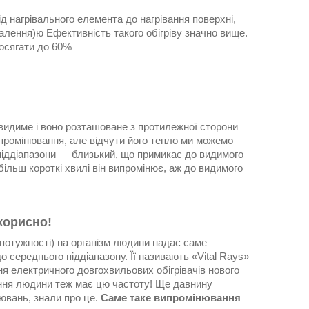
д нагрівального елемента до нагрівання поверхні,
палення)ю Ефективність такого обігріву значно вище.
осягати до 60%
видиме і воно розташоване з протилежної сторони
промінювання, але відчути його тепло ми можемо
 піддіапазони — близький, що примикає до видимого
більш короткі хвилі він випромінює, аж до видимого
корисно!
потужності) на організм людини надає саме
 середнього піддіапазону. Її називають «Vital Rays»
я електричного довгохвильових обігрівачів нового
ання людини теж має цю частоту! Ще давнину
ювань, знали про це.
Саме таке випромінювання