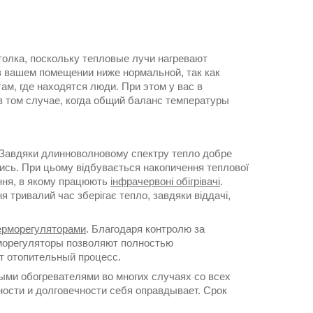
толка, поскольку тепловые лучи нагревают
в вашем помещении ниже нормальной, так как
ам, где находятся люди. При этом у вас в
 том случае, когда общий баланс температуры
я. Завдяки длинноволновому спектру тепло добре
ючись. При цьому відбувається накопичення теплової
ення, в якому працюють
інфрачервоні обігрівачі
.
 тривалий час зберігає тепло, завдяки віддачі,
ерморегуляторами
. Благодаря контролю за
рморегуляторы позволяют полностью
т отопительный процесс.
ми обогревателями во многих случаях со всех
жности и долговечности себя оправдывает. Срок