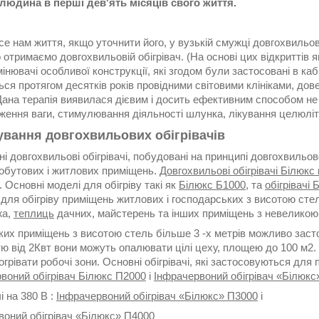
людина в перші дев'ять місяців свого життя.
е нам життя, якщо уточнити його, у вузькій смужці довгохвильов
о отримаємо довгохвильовій обігрівач. (На основі цих відкриттів 
інювачі особливої конструкції, які згодом були застосовані в ка
ся протягом десятків років провідними світовими клініками, до
 Дана терапія виявилася дієвим і досить ефективним способом н
ження ваги, стимулювання діяльності шлунка, лікування целюліт
ування довгохвильових обігрівачів
і довгохвильові обігрівачі, побудовані на принципі довгохвиль
побутових і житлових приміщень.
Довгохвильові обігрівачі Білюкс
 Основні моделі для обігріву такі як
Білюкс Б1000
, та
обігрівачі 
 для обігріву приміщень житлових і господарських з висотою стель 
жа,
теплиць
дачних, майстерень та інших приміщень з невелико
ких приміщень з висотою стель більше 3 -х метрів можливо зас
ю від 2Квт вони можуть опалювати цілі цеху, площею до 100 м2.
грівати робочі зони. Основні обігрівачі, які застосовуються для 
воний обігрівач Білюкс П2000
і
Інфрачервоний обігрівач «Білюкс
чі на 380 В :
Інфрачервоний обігрівач «Білюкс» П3000
і
воний обігрівач «Білюкс» П4000