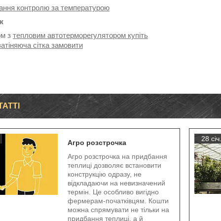
ання контролю за температурою
ж
ом з
тепловим автотерморегулятором купіть
затіняюча сітка замовити
ТАТТІ
28 січ
Агро розстрочка
Агро розстрочка на придбання
теплиці дозволяє встановити
конструкцію одразу, не
відкладаючи на невизначений
термін. Це особливо вигідно
фермерам-початківцям. Кошти
можна спрямувати не тільки на
придбання теплиці, а й