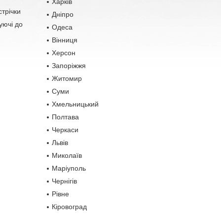
Харків
стрічки
Дніпро
уючі до
Одеса
Вінниця
Херсон
Запоріжжя
Житомир
Суми
Хмельницький
Полтава
Черкаси
Львів
Миколаїв
Маріуполь
Чернігів
Рівне
Кіровоград