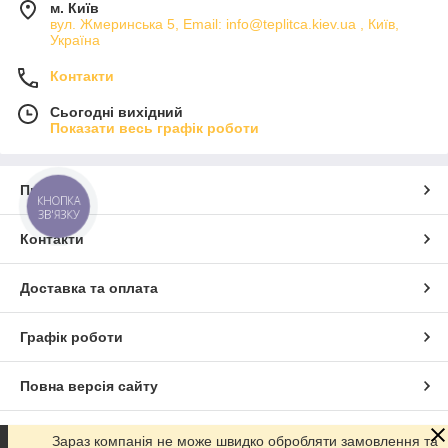
м. Київ
вул. Жмеринська 5, Email: info@teplitca.kiev.ua , Київ,
Україна
Контакти
Сьогодні вихідний
Показати весь графік роботи
Про нас
КНОПКА
ЗВ'ЯЗКУ
Контакти
Доставка та оплата
Графік роботи
Повна версія сайту
Сайт створено на маркетплейсі
Prom.ua
Зараз компанія не може швидко обробляти замовлення та