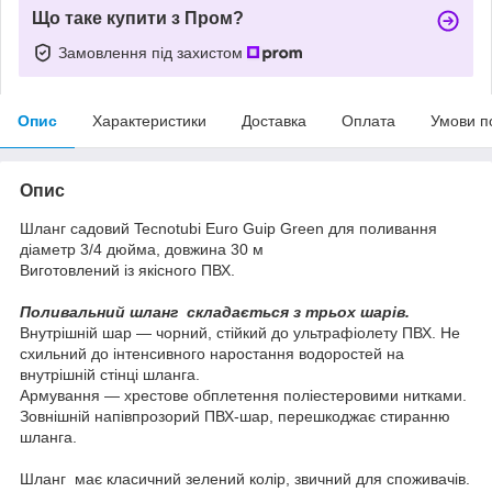
Що таке купити з Пром?
Замовлення під захистом
Опис
Характеристики
Доставка
Оплата
Умови п
Опис
Шланг садовий Tecnotubi Euro Guip Green для поливання
діаметр 3/4 дюйма, довжина 30 м
Виготовлений із якісного ПВХ.
Поливальний шланг складається з трьох шарів.
Внутрішній шар — чорний, стійкий до ультрафіолету ПВХ. Не
схильний до інтенсивного наростання водоростей на
внутрішній стінці шланга.
Армування — хрестове обплетення поліестеровими нитками.
Зовнішній напівпрозорий ПВХ-шар, перешкоджає стиранню
шланга.
Шланг має класичний зелений колір, звичний для споживачів.