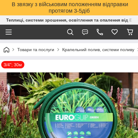
В звязку з військовим положенням відправки
протягом 3-5діб
Теплиці, системи зрошення, освітлення та опалення від Е
Товари та послуги
Крапельний полив, системи поливу
3/4"; 30м