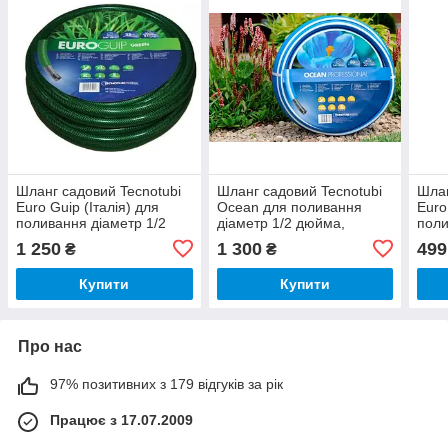
Шланг садовий Tecnotubi
Шланг садовий Tecnotubi
Шлан
Euro Guip (Італія) для
Ocean для поливання
Euro
поливання діаметр 1/2
діаметр 1/2 дюйма,
поли
дюйма, довжина 50 м
довжина 30 м
дюйм
1 250
1 300
499
₴
₴
Купити
Купити
Про нас
97% позитивних з 179 відгуків за рік
Працює з 17.07.2009