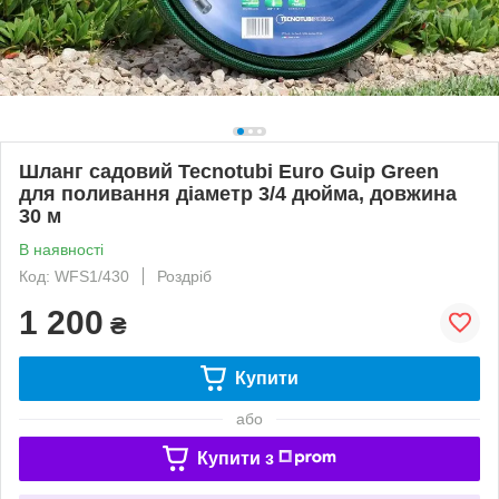
Шланг садовий Tecnotubi Euro Guip Green
для поливання діаметр 3/4 дюйма, довжина
30 м
В наявності
Код: WFS1/430
Роздріб
1 200
₴
Купити
або
Купити з