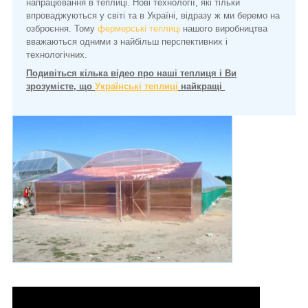
напрацювання в теплиці. Нові технології, які тільки
впроваджуються у світі та в Україні, відразу ж ми беремо на
озброєння. Тому
фермерські теплиці
нашого виробництва
вважаються одними з найбільш перспективних і
технологічних.
Подивіться кілька відео про наші теплиця і Ви
зрозумієте, що
Українські теплиці
найкращі