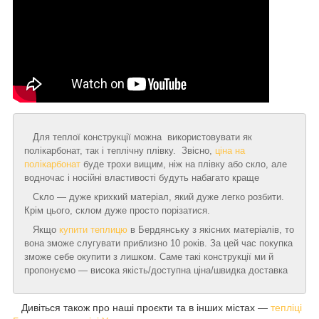
Для теплої конструкції можна використовувати як
полікарбонат, так і теплічну плівку. Звісно,
ціна на
полікарбонат
буде трохи вищим, ніж на плівку або скло, але
водночас і носійні властивості будуть набагато краще
Скло — дуже крихкий матеріал, який дуже легко розбити.
Крім цього, склом дуже просто порізатися.
Якщо
купити теплицю
в Бердянську з якісних матеріалів, то
вона зможе слугувати приблизно 10 років. За цей час покупка
зможе себе окупити з лишком. Саме такі конструкції ми й
пропонуємо — висока якість/доступна ціна/швидка доставка
Дивіться також про наші проєкти та в інших містах —
тепліці