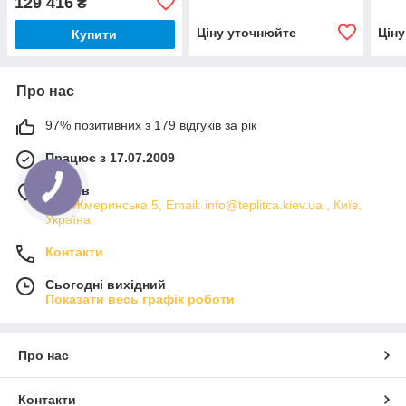
129 416
₴
Ціну уточнюйте
Цін
Купити
Про нас
97% позитивних з 179 відгуків за рік
Працює з 17.07.2009
м. Київ
вул. Жмеринська 5, Email: info@teplitca.kiev.ua , Київ,
Україна
Контакти
Сьогодні вихідний
Показати весь графік роботи
Про нас
Контакти