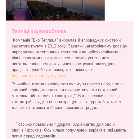
Тепліці від виробника
Компанія "Еко Теплиця" виробляє й впроваджує системи
закритого ґрунту з 2012 року. Завдяки багаторічному досвіду
впровадження тепличних технологій на найсучаснішому
рівні наша компанія домоглася великих успіхів як у
виготовленні невеликих дачних конструкції, які чудово
працюють уже багато років, так і виконують
будівництво теплиць під ключ
Звичайно, можна вирощувати культури просто неба, але в
зимовий період доводиться використовувати покривний
матеріал або тепличні конструкції. В інші сезони
теплиця
теж потрібна, адже вона покращує якість урожай, а також
дає змогу отримати більше врожаю із грядок.
Потрібно правильно підібрати будівництво для своїх
овочів і фруктів. Ось кілька популярних варіантів, які мають
попит серед садівників: