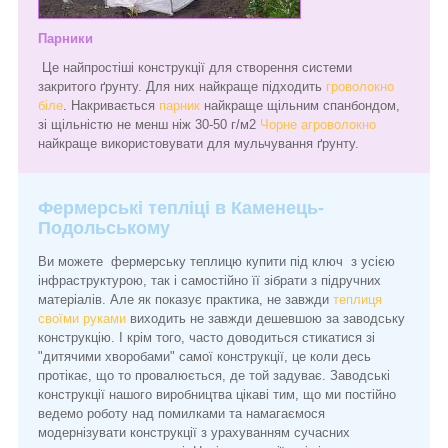
Парники
Це найпростіші конструкції для створення системи
закритого ґрунту. Для них найкраще підходить
гроволокно
біле
. Накривається
парник
найкраще щільним спанбондом,
зі щільністю не менш ніж 30-50 г/м2
Чорне агроволокно
найкраще використовувати для мульчування ґрунту.
Фермерські тепліці в Каменець-
Подольському
Ви можете фермерську теплицю купити під ключ з усією
інфраструктурою, так і самостійно її зібрати з підручних
матеріалів. Але як показує практика, не завжди
теплиця
своїми руками
виходить не завжди дешевшою за заводську
конструкцію. І крім того, часто доводиться стикатися зі
"дитячими хворобами" самої конструкції, це коли десь
протікає, що то провалюється, де той задуває. Заводські
конструкції нашого виробництва цікаві тим, що ми постійно
ведемо роботу над помилками та намагаємося
модернізувати конструкції з урахуванням сучасних