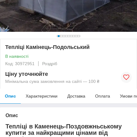
Тепліці Камінець-Подольський
В наявності
Код: 30972951
Роздріб
Ціну уточнюйте
Мінімальна сума замовлення на сайті — 100 ₴
Опис
Характеристики
Доставка
Оплата
Умови п
Опис
Тепліці в Каменець-Поздовжньському
купити за найкращими цінами від