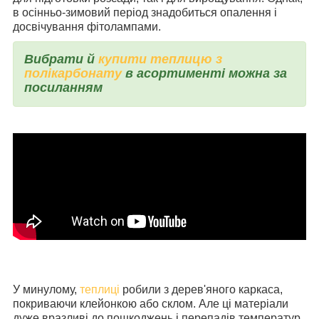
в осінньо-зимовий період знадобиться опалення і
досвічування фітолампами.
Вибрати й
купити теплицю з
полікарбонату
в асортименті можна за
посиланням
У минулому,
теплиці
робили з дерев'яного каркаса,
покриваючи клейонкою або склом. Але ці матеріали
дуже вразливі до пошкоджень і перепадів температур.