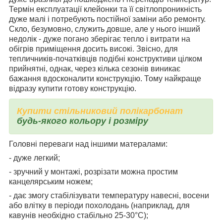
Термін експлуатації клейонки та її світлопроникність
дуже малі і потребують постійної заміни або ремонту.
Скло, безумовно, служить довше, але у нього інший
недолік - дуже погано зберігає тепло і витрати на
обігрів приміщення досить високі. Звісно, для
тепличників-початківців подібні конструктиви цілком
прийнятні, однак, через кілька сезонів виникає
бажання вдосконалити конструкцію. Тому найкраще
відразу купити готову конструкцію.
Купити стільниковий полікарбонат
будь-якого кольору і розміру
Головні переваги над іншими матералами:
- дуже легкий;
- зручний у монтажі, розрізати можна простим
канцелярським ножем;
- дає змогу стабілізувати температуру навесні, восени
або влітку в періоди похолодань (наприклад, для
кавунів необхідно стабільно 25-30°C);