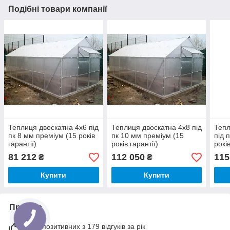
Подібні товари компанії
Теплиця двоскатна 4х6 під
Теплиця двоскатна 4х8 під
Тепл
пк 8 мм преміум (15 років
пк 10 мм преміум (15
під 
гарантії)
років гарантії)
років
81 212
112 050
115
₴
₴
Купити
Купити
Про нас
97% позитивних з 179 відгуків за рік