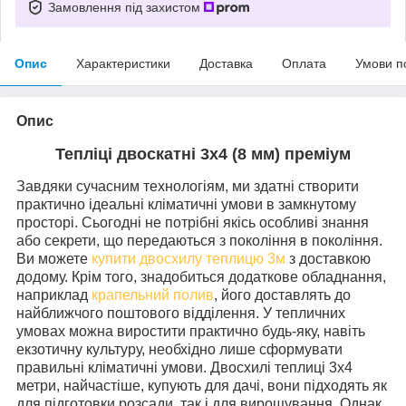
Замовлення під захистом
Опис
Характеристики
Доставка
Оплата
Умови п
Опис
Тепліці двоскатні 3х4 (8 мм) преміум
Завдяки сучасним технологіям, ми здатні створити
практично ідеальні кліматичні умови в замкнутому
просторі. Сьогодні не потрібні якісь особливі знання
або секрети, що передаються з покоління в покоління.
Ви можете
купити двосхилу теплицю 3м
з доставкою
додому. Крім того, знадобиться додаткове обладнання,
наприклад
крапельний полив
, його доставлять до
найближчого поштового відділення. У тепличних
умовах можна виростити практично будь-яку, навіть
екзотичну культуру, необхідно лише сформувати
правильні кліматичні умови. Двосхилі теплиці 3х4
метри, найчастіше, купують для дачі, вони підходять як
для підготовки розсади, так і для вирощування. Однак,