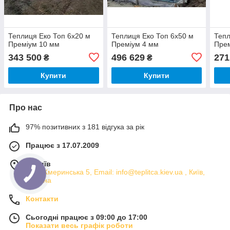
Теплиця Еко Топ 6х20 м
Теплиця Еко Топ 6х50 м
Тепл
Преміум 10 мм
Преміум 4 мм
Прем
343 500
496 629
271
₴
₴
Купити
Купити
Про нас
97% позитивних з 181 відгука за рік
Працює з 17.07.2009
м. Київ
вул. Жмеринська 5, Email: info@teplitca.kiev.ua , Київ,
Україна
Контакти
Сьогодні працює з 09:00 до 17:00
Показати весь графік роботи