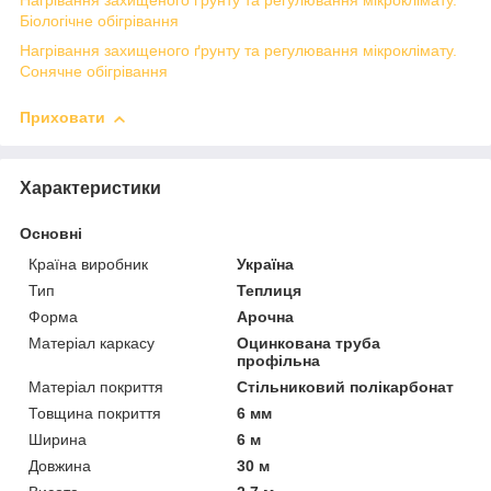
Нагрівання захищеного ґрунту та регулювання мікроклімату.
Біологічне обігрівання
Нагрівання захищеного ґрунту та регулювання мікроклімату.
Сонячне обігрівання
Приховати
Характеристики
Основні
Країна виробник
Україна
Тип
Теплиця
Форма
Арочна
Матеріал каркасу
Оцинкована труба
профільна
Матеріал покриття
Стільниковий полікарбонат
Товщина покриття
6 мм
Ширина
6 м
Довжина
30 м