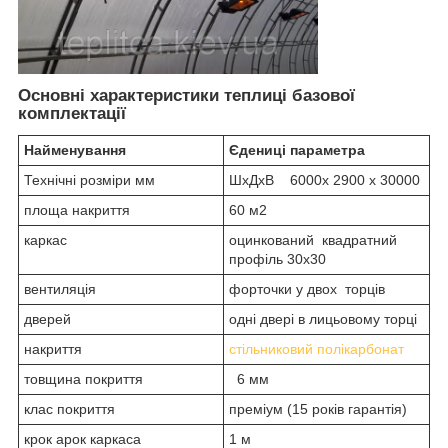
Основні характеристики теплиці базової
комплектації
Найменування
Єдениці параметра
Технічні розміри мм
ШхДхВ 6000х 2900 х 30000
площа накриття
60 м2
каркас
оцинкований квадратний
профіль 30х30
вентиляція
форточки у двох торців
дверей
одні двері в лицьовому торці
накриття
стільниковий полікарбонат
товщина покриття
6 мм
клас покриття
преміум (15 років гарантія)
крок арок каркаса
1 м