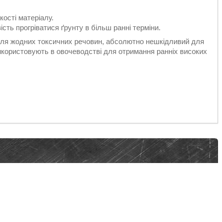
ості матеріалу.
ть прогріватися ґрунту в більш ранні терміни.
лля жодних токсичних речовин, абсолютно нешкідливий для
використовують в овочеводстві для отримання ранніх високих