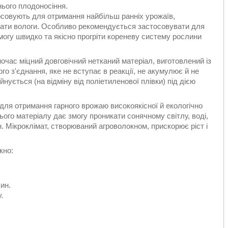
нього плодоносіння.
овують для отримання найбільш ранніх урожаїв,
трати вологи. Особливо рекомендується застосовувати для
змогу швидко та якісно прогріти кореневу систему рослини
очас міцний довговічний нетканий матеріал, виготовлений із
о з'єднання, яке не вступає в реакції, не акумулює й не
нується (на відміну від поліетиленової плівки) під дією
я отримання гарного врожаю високоякісної й екологічно
ього матеріалу дає змогу проникати сонячному світлу, воді,
н. Мікроклімат, створюваний агроволокном, прискорює ріст і
кно:
ин.
.