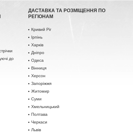
ДАСТАВКА ТА РОЗМІЩЕННЯ ПО
Я
РЕГІОНАМ
Кривий Ріг
Ірпінь
Харків
стрічки
Дніпро
уючі до
Одеса
Вінниця
Херсон
Запоріжжя
Житомир
Суми
Хмельницький
Полтава
Черкаси
Львів