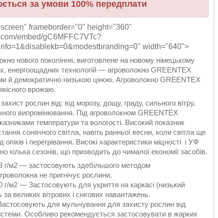
нюється за умови 100% передплати
lscreen" frameborder="0" height="360"
be.com/embed/gC6MFFC7VTc?
nfo=1&disablekb=0&modestbranding=0" width="640">
но нового покоління, виготовлене на новому німецькому
их, енергоощадних технологій — агроволокно GREENTEX
ами й демократично низькою ціною. Агроволокно GREENTEX
якісного врожаю.
ист рослин від: від морозу, дощу, граду, сильного вітру,
онячного випромінювання. Під агроволокном GREENTEX
азниками температури та вологості. Високий показник
ння сонячного світла, навіть ранньої весни, коли світла ще
опіків і перегрівання. Високі характеристики міцності і УФ
о кілька сезонів, що призводить до чималої економії засобів.
23 г/м2 — застосовують здебільшого методом
гроволокна не пригнічує рослини.
0 г/м2 — Застосовують для укриття на каркасі (низький
 за великих вітрових і снігових навантажень.
астосовують для мульчування для захисту рослин від
 системи. Особливо рекомендується застосовувати в жарких