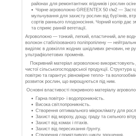
районах для ремонтантних ягідників і рослин осін
Чорне агроволокно GREENTEX 50 г/м2 — Застос
мульчування для захисту рослин від бур'янів, в
сортів раннього плодоносіння. Чорний колір дає 
та сприяє ранній вегетації.
Агроволокно — тонкий, легкий, еластичний, але водн
волокон стабілізованого поліпропілену — нейтральног
виділяє в довкілля жодних шкідливих речовин, не руй
ультрафіолетових променів.
Покривний матеріал агроволокно використовують дл
чистої сільськогосподарської продукції. Структура ц
повітрю та гарантує рівномірне тепло- та вологообмі
розвиток рослин, що вирощуються під ним.
Основні властивості покривного матеріалу агроволо
Гарна повітро- і водопроникність.
Висока світлопроникність.
Створення оптимального мікроклімату для росл
Захист від морозу, дощу, граду та сильного вітру
Захист від комах і птахів.
Захист від пересихання ґрунту.
Створення сприятливого циклу зрошення.