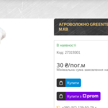
АГРОВОЛОКНО GREENTEX 
М.КВ
В наявності
Код:
27319301
30 ₴/пог.м
Мінімальна сума замовлення на
Купити
Купити з
+380 (97) 139-50-79