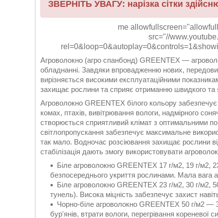
ЗВЕРНІТЬ УВАГУ: нарізка сітки здійс
me allowfullscreen="allowful
src="//www.youtu
rel=0&loop=0&autoplay=0&controls=1&showi
Агроволокно (агро спанбонд) GREENTEX — агроволок
обладнанні. Завдяки впровадженню нових, передов
вирізняється високими експлуатаційними показник
захищає рослини та сприяє отриманню швидкого та 
Агроволокно GREENTEX білого кольору забезпечує зах
комах, птахів, вивітрювання вологи, надмірного с
створюється сприятливий клімат з оптимальними пок
світлопропускання забезпечує максимальне використа
так мало. Водночас розсіювання захищає рослини від 
стабілізація дають змогу використовувати агроволокн
Біле агроволокно GREENTEX 17 г/м2, 19 г/м2, 
безпосереднього укриття рослинами. Мала вага а
Біле агроволокно GREENTEX 23 г/м2, 30 г/м2, 5
тунель). Висока міцність забезпечує захист навіть
Чорно-біле агроволокно GREENTEX 50 г/м2 — З
бур'янів, втрати вологи, перегрівання кореневої