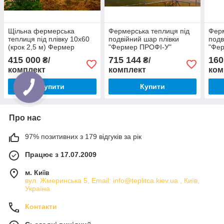
Щільна фермерська
Фермерська теплиця під
Ферм
теплиця під плівку 10х60
подвійний шар плівки
подв
(крок 2,5 м) Фермер
"Фермер ПРОФІ-У"
"Фе
Профі
10Х100 (крок 2 м)
(кро
415 000
715 144
160
₴/
₴/
комплект
комплект
ком
Купити
Купити
Про нас
97% позитивних з 179 відгуків за рік
Працює з 17.07.2009
м. Київ
вул. Жмеринська 5, Email: info@teplitca.kiev.ua , Київ,
Україна
Контакти