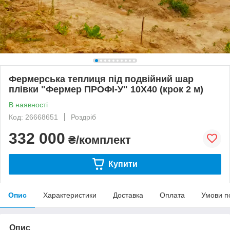
Фермерська теплиця під подвійний шар
плівки "Фермер ПРОФІ-У" 10Х40 (крок 2 м)
В наявності
Код: 26668651
Роздріб
332 000
₴/комплект
Купити
Опис
Характеристики
Доставка
Оплата
Умови п
Опис