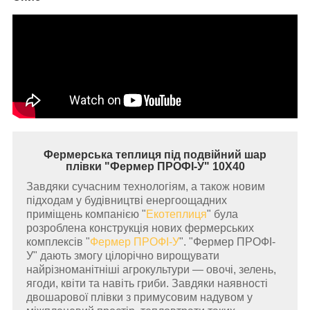
Фермерська теплиця під подвійний шар
плівки "Фермер ПРОФІ-У" 10Х40
Завдяки сучасним технологіям, а також новим
підходам у будівництві енергоощадних
приміщень компанією "
Екотеплиця
" була
розроблена конструкція нових фермерських
комплексів "
Фермер ПРОФІ-У
".
"Фермер ПРОФІ-
У" дають змогу цілорічно вирощувати
найрізноманітніші агрокультури — овочі, зелень,
ягоди, квіти та навіть гриби. Завдяки наявності
двошарової плівки з примусовим надувом у