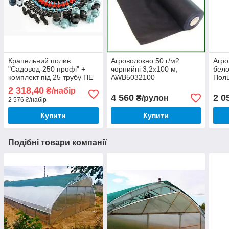
Крапельний полив
Агроволокно 50 г/м2
Агр
"Садовод-250 профі" +
чорнийні 3,2х100 м,
бело
комплект під 25 трубу ПЕ
AWB5032100
Поль
2 318,40
₴/набір
4 560
2 0
₴/рулон
2 576 ₴/набір
Купити
Купити
Подібні товари компанії