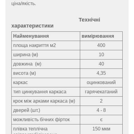
ціна/якість.
Технічні
характеристики
Найменування
вимірювання
площа накриття
м2
400
ширина (м)
10
довжина
(м)
40
висота
(м)
4,35
каркас
оцинкований
тип цинкування каркаса
гарячекатаний
крок між арками каркаса
(м)
2
дверей (шт.)
4 - 8
можливість бічних фірток
є
плівка теплічна
150 мкм