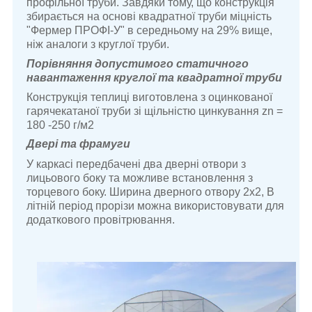
профільної труби. Завдяки тому, що конструкція
збирається на основі квадратної труби міцність
"
Фермер ПРОФІ-У"
в середньому на 29% вище,
ніж аналоги з круглої труби.
Порівняння допустимого статичного
навантаження круглої та квадратної труби
Конструкція теплиці виготовлена з оцинкованої
гарячекатаної труби зі щільністю цинкування zn =
180 -250 г/м2
Двері та фрамуги
У каркасі передбачені два дверні отвори з
лицьового боку та можливе встановлення з
торцевого боку. Ширина дверного отвору 2х2, В
літній період прорізи можна використовувати для
додаткового провітрювання.