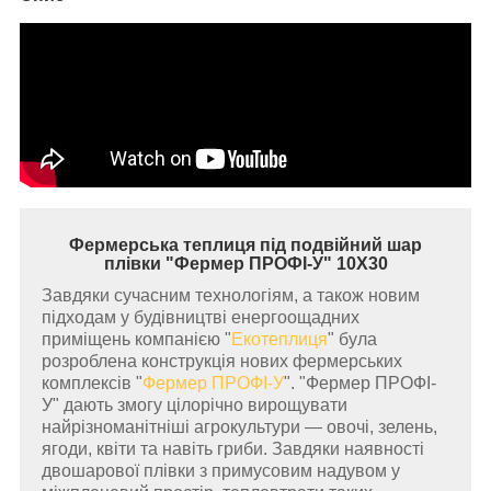
Фермерська теплиця під подвійний шар
плівки "Фермер ПРОФІ-У" 10Х30
Завдяки сучасним технологіям, а також новим
підходам у будівництві енергоощадних
приміщень компанією "
Екотеплиця
" була
розроблена конструкція нових фермерських
комплексів "
Фермер ПРОФІ-У
".
"Фермер ПРОФІ-
У" дають змогу цілорічно вирощувати
найрізноманітніші агрокультури — овочі, зелень,
ягоди, квіти та навіть гриби. Завдяки наявності
двошарової плівки з примусовим надувом у