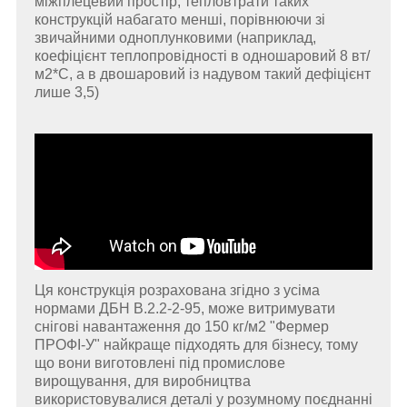
міжплецевий простір, тепловтрати таких
конструкцій набагато менші, порівнюючи зі
звичайними одноплунковими (наприклад,
коефіцієнт теплопровідності в одношаровий 8 вт/
м2*С, а в двошаровий із надувом такий дефіцієнт
лише 3,5)
Ця конструкція розрахована згідно з усіма
нормами ДБН В.2.2-2-95, може витримувати
снігові навантаження до 150 кг/м2 "Фермер
ПРОФІ-У" найкраще підходять для бізнесу, тому
що вони виготовлені під промислове
вирощування, для виробництва
використовувалися деталі у розумному поєднанні