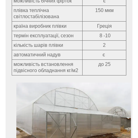
можливість бічних фірток
є
плівка теплічна
150 мкм
світлостабілізована
країна виробник плівки
Греція
термін експлуатації, сезон
8 -10
кількість шарів плівки
2
автоматичний надув
є
можливість встановлення
до 25
підвісного обладнання кг/
м2