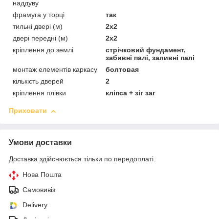
наддуву
фрамуга у торці
так
тильні двері (м)
2х2
двері передні (м)
2х2
кріплення до землі
стрічковий фундамент,
забивні палі, заливні палі
монтаж елементів каркасу
болтовая
кількість дверей
2
кріплення плівки
кліпса + зіг заг
Приховати
Умови доставки
Доставка здійснюється тільки по передоплаті.
Нова Пошта
Самовивіз
Delivery