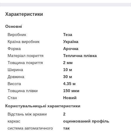
Характеристики
Основні
Виробник
Теза
Країна виробник
Україна
Форма
Арочна
Матеріал покриття
Теплична плівка
Товщина покриття
2 мм
Ширина
10 м
Довжина
30 м
Висота
4.35 м
Товщина плівки
150 мкм
Стан
Новий
Користувальницькі характеристики
Відстань між арками
2
каркас
оцинкований профіль
система автоматичного
так