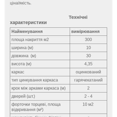
ціна/якість.
Технічні
характеристики
Найменування
вимірювання
площа накриття
м2
300
ширина (м)
10
довжина
(м)
30
висота
(м)
4,35
каркас
оцинкований
тип цинкування каркаса
гарячекатаний
крок між арками каркаса
(м)
2
дверей (шт.)
2 - 4
форточки торцеві, площа
10 м2
відкривання (
м²)