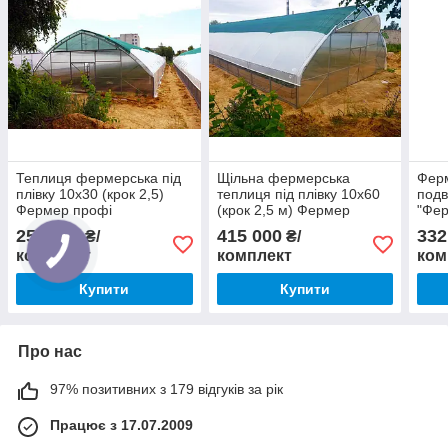
Теплиця фермерська під
Щільна фермерська
Ферм
плівку 10х30 (крок 2,5)
теплиця під плівку 10х60
подв
Фермер профі
(крок 2,5 м) Фермер
"Фе
Профі
(кро
254 344
415 000
332
₴/
₴/
комплект
комплект
ком
Купити
Купити
Про нас
97% позитивних з 179 відгуків за рік
Працює з 17.07.2009