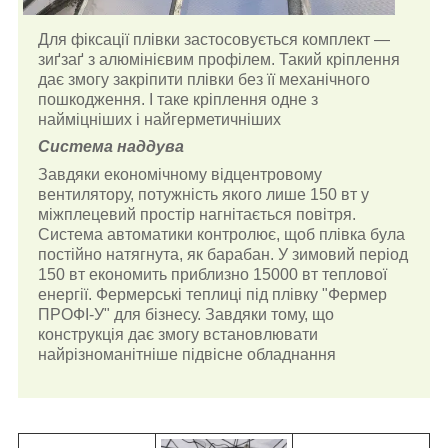
Для фіксації плівки застосовується комплект —
зиґзаґ з алюмінієвим профілем. Такий кріплення
дає змогу закріпити плівки без її механічного
пошкодження. І таке кріплення одне з
найміцніших і найгерметичніших
Система наддува
Завдяки економічному відцентровому
вентилятору, потужність якого лише 150 вт у
міжплецевий простір нагнітається повітря.
Система автоматики контролює, щоб плівка була
постійно натягнута, як барабан. У зимовий період
150 вт економить приблизно 15000 вт теплової
енергії. Фермерські теплиці під плівку "Фермер
ПРОФІ-У" для бізнесу. Завдяки тому, що
конструкція дає змогу встановлювати
найрізноманітніше підвісне обладнання