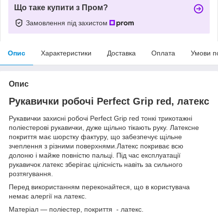
Що таке купити з Пром?
Замовлення під захистом
Опис
Характеристики
Доставка
Оплата
Умови п
Опис
Рукавички робочі Perfect Grip red, латекс
Рукавички захисні робочі Perfect Grip red тонкі трикотажні
поліестерові рукавички, дуже щільно тікають руку. Латексне
покриття має шорстку фактуру, що забезпечує щільне
зчеплення з різними поверхнями.Латекс покриває всю
долоню і майже повністю пальці. Під час експлуатації
рукавичок латекс зберігає цілісність навіть за сильного
розтягування.
Перед використанням переконайтеся, що в користувача
немає алергії на латекс.
Матеріал — поліестер, покриття - латекс.