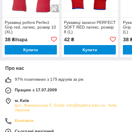
Рукавиці робочі Perfect
Рукавиці захисні PERFECT
Рука
Grip red, латекс, розмір 10
SOFT RED латекс, розмір
Grip
(XL)
8 (L)
(L)
38
42
38
₴/пара
₴
₴
Купити
Купити
Про нас
97% позитивних з 179 відгуків за рік
Працює з 17.07.2009
м. Київ
вул. Жмеринська 5, Email: info@teplitca.kiev.ua , Київ,
Україна
Контакти
Сьогодні вихідний