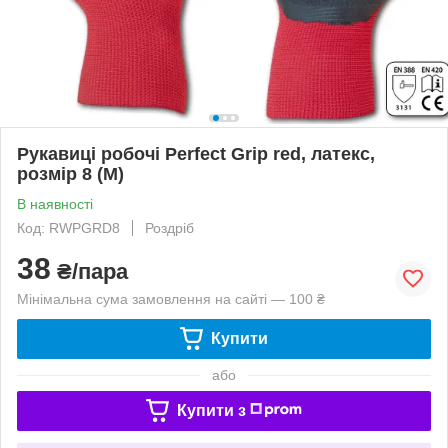
Рукавиці робочі Perfect Grip red, латекс,
розмір 8 (M)
В наявності
Код: RWPGRD8
Роздріб
38
₴/пара
Мінімальна сума замовлення на сайті — 100 ₴
Купити
або
Купити з