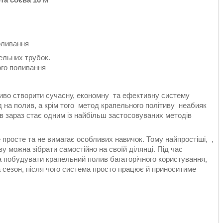
оливання
ельних трубок.
ого поливання
во створити сучасну, економну та ефективну систему
ід на полив, а крім того метод крапельного політиву неабияк
 зараз стає одним із найбільш застосовуваних методів
просте та не вимагає особливих навичок. Тому найпростіші, ,
у можна зібрати самостійно на своїй ділянці. Під час
 побудувати крапельний полив багаторічного користування,
 сезон, після чого система просто працює й приноситиме