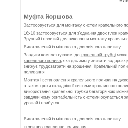
Муфта йоршова
Застосовується для монтажу систем крапельного п
16х16 застосовується для з'єднання двох гілок крап
Зручний і простий для виконання монтажу крапельн
Виготовлений із міцного та довговічного пластику.
Завдяки комплектуючим до
крапельній трубці
можли
капельного полива
, яка дає змогу знизити водорозх
знижує трудозатрати на зрошення. Крапельний полив
поливання
Монтаж і встановлення крапельного поливання дуже 
а також трохи складнішої системи краплинного полив
використання крапельної трубки багаторічною можна
завдяки чому рентабельність системи окупається за
урожай і прибуток
Виготовлений із міцного та довговічного пластику.
ктори про краплинне поливання