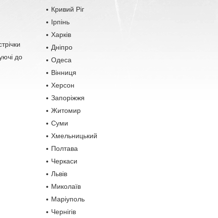
Кривий Ріг
Ірпінь
Харків
стрічки
Дніпро
уючі до
Одеса
Вінниця
Херсон
Запоріжжя
Житомир
Суми
Хмельницький
Полтава
Черкаси
Львів
Миколаїв
Маріуполь
Чернігів