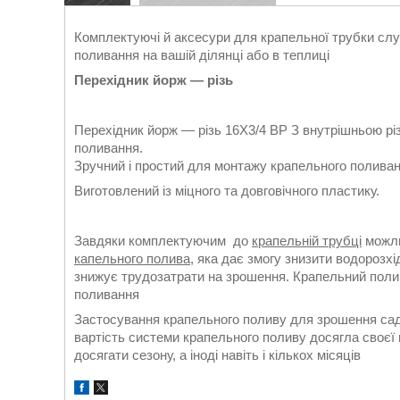
Комплектуючі й аксесури для крапельної трубки сл
поливання на вашій ділянці або в теплиці
Перехідник йорж — різь
Перехідник йорж — різь 16Х3/4 ВР З внутрішньою рі
поливання.
Зручний і простий для монтажу крапельного поливан
Виготовлений із міцного та довговічного пластику.
Завдяки комплектуючим до
крапельній трубці
можли
капельного полива
, яка дає змогу знизити водорозх
знижує трудозатрати на зрошення. Крапельний полив
поливання
Застосування крапельного поливу для зрошення сад
вартість системи крапельного поливу досягла своєї 
досягати сезону, а іноді навіть і кількох місяців