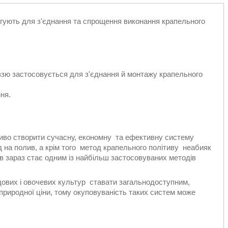
угують для з'єднання та спрощення виконання крапельного
ззю застосовується для з'єднання й монтажу крапельного
ня.
во створити сучасну, економну та ефективну систему
ід на полив, а крім того метод крапельного політиву неабияк
 зараз стає одним із найбільш застосовуваних методів
ових і овочевих культур ставати загальнодоступним,
природної ціни, тому окуповуваність таких систем може