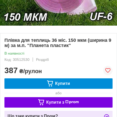
Плівка для теплиць 36 міс. 150 мкм (ширина 9
м) за м.п. "Планета пластик"
В наявності
Код: 30512530
Роздріб
387
₴/рулон
Купити
або
Купити з
Що таке купити з Пром?