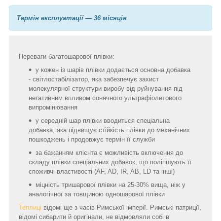
Термін експлуатації — 36 місяців
Переваги багатошарової плівки:
у кожен із шарів плівки додається основна добавка
- світлостабілізатор, яка забезпечує захист
молекулярної структури виробу від руйнування під
негативним впливом сонячного ультрафіолетового
випромінювання
у середній шар плівки вводиться спеціальна
добавка, яка підвищує стійкість плівки до механічних
пошкоджень і продовжує термін її служби
за бажанням клієнта є можливість включення до
складу плівки спеціальних добавок, що поліпшують її
споживчі властивості (AF, AD, IR, AB, LD та інші)
міцність тришарової плівки на 25-30% вища, ніж у
аналогічної за товщиною одношарової плівки
Теплиці
відомі ще з часів Римської імперії. Римські патриції,
відомі сибарити й оригінали, не відмовляли собі в