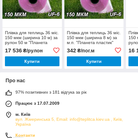
Плівка для теплиць 36 міс.
Плівка для теплиць 36 міс.
Плів
150 мкм (ширина 10 м) за
150 мкм (ширина 8 м) за
150 
рулон 50 м "Планета
м.п. "Планета пластик"
руло
пластик"
плас
17 536
342
16 
₴/рулон
₴/пог.м
Купити
Купити
Про нас
97% позитивних з 181 відгука за рік
Працює з 17.07.2009
м. Київ
вул. Жмеринська 5, Email: info@teplitca.kiev.ua , Київ,
Україна
Контакти