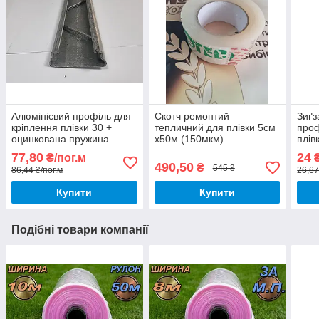
Алюмінієвий профіль для
Скотч ремонтий
Зиґз
кріплення плівки 30 +
тепличний для плівки 5см
проф
оцинкована пружина
х50м (150мкм)
плів
обп
77,80
24
₴/пог.м
₴
490,50
₴
545 ₴
86,44 ₴/пог.м
26,67
Купити
Купити
Подібні товари компанії