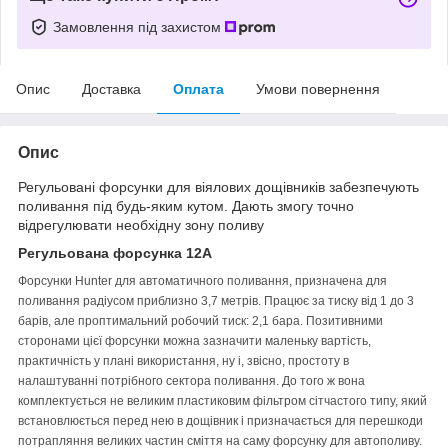
Замовлення під захистом
Опис
Доставка
Оплата
Умови повернення
Опис
Регульовані форсунки для віялових дощівників забезпечують
поливання під будь-яким кутом. Дають змогу точно
відрегулювати необхідну зону поливу
Регульована форсунка
12А
Форсунки Hunter для автоматичного поливання,
призначена для
поливання радіусом приблизно 3,7
метрів. Працює за тиску від 1 до 3
барів, але про
птимальний робочий тиск: 2,1 бара.
Позитивними
сторонами цієї форсунки можна зазначити маленьку вартість,
практичність у плані використання, ну і, звісно, простоту в
налаштуванні потрібного сектора поливання. До того ж вона
комплектується не великим пластиковим фільтром сітчастого типу, який
встановлюється перед нею в дощівник і призначається для перешкоди
потрапляння великих частин сміття на саму форсунку для автополиву.