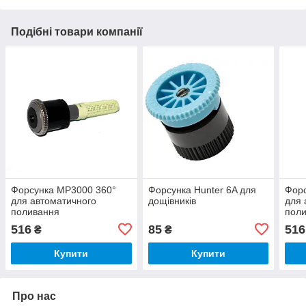
Подібні товари компанії
Форсунка MP3000 360°
Форсунка Hunter 6A для
Форс
для автоматичного
дощівників
для 
поливання
пол
516
85
516
₴
₴
Купити
Купити
Про нас