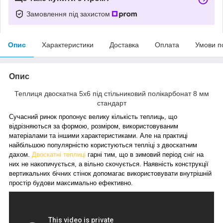
Замовлення під захистом
Опис
Характеристики
Доставка
Оплата
Умови п
Опис
Теплиця двоскатна 5х6 під стільниковий полікарбонат 8 мм
стандарт
Сучасний ринок пропонує велику кількість теплиць, що
відрізняються за формою, розміром, використовуваним
матеріалами та іншими характеристиками. Але на практиці
найбільшою популярністю користуються тепліці з двоскатним
дахом.
Двоскатні теплиці
гарні тим, що в зимовий період сніг на
них не накопичується, а вільно скочується. Наявність конструкції
вертикальних бічних стінок допомагає використовувати внутрішній
простір будови максимально ефективно.