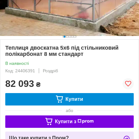
Теплиця двоскатна 5х6 під стільниковий
полікарбонат 8 мм стандарт
В наявності
Код: 24406391
Роздріб
82 093
₴
Купити
або
Купити з
Що таке купити з Пром?