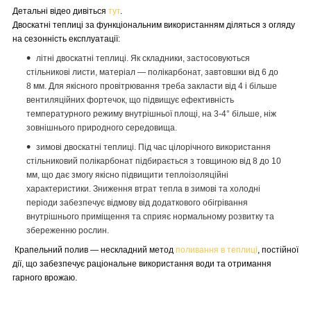
Детальні відео дивіться
тут
.
Двоскатні теплиці за функціональним використанням діляться з огляду
на сезонність експлуатації:
літні двоскатні теплиці. Як складники, застосовуються
стільникові листи, матеріал — полікарбонат, завтовшки від 6 до
8 мм. Для якісного провітрювання треба закласти від 4 і більше
вентиляційних фортечок, що підвищує ефективність
температурного режиму внутрішньої площі, на 3-4° більше, ніж
зовнішнього природного середовища.
зимові двоскатні теплиці. Під час цілорічного використання
стільниковий полікарбонат підбирається з товщиною від 8 до 10
мм, що дає змогу якісно підвищити теплоізоляційні
характеристики. Зниження втрат тепла в зимові та холодні
періоди забезпечує відмову від додаткового обігрівання
внутрішнього приміщення та сприяє нормальному розвитку та
збереженню рослин.
Крапельний полив — нескладний метод
поливання в теплиці
, постійної
дії, що забезпечує раціональне використання води та отримання
гарного врожаю.