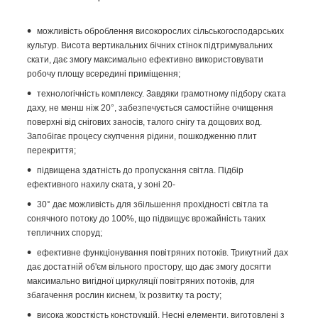
можливість оброблення високорослих сільськогосподарських
культур. Висота вертикальних бічних стінок підтримувальних
скати, дає змогу максимально ефективно використовувати
робочу площу всередині приміщення;
технологічність комплексу. Завдяки грамотному підбору ската
даху, не менш ніж 20°, забезпечується самостійне очищення
поверхні від снігових заносів, талого снігу та дощових вод.
Запобігає процесу скупчення рідини, пошкодженню плит
перекриття;
підвищена здатність до пропускання світла. Підбір
ефективного нахилу ската, у зоні 20-
30° дає можливість для збільшення прохідності світла та
сонячного потоку до 100%, що підвищує врожайність таких
тепличних споруд;
ефективне функціонування повітряних потоків. Трикутний дах
дає достатній об'єм вільного простору, що дає змогу досягти
максимально вигідної циркуляції повітряних потоків, для
збагачення рослин киснем, їх розвитку та росту;
висока жорсткість конструкцій. Несні елементи, виготовлені з