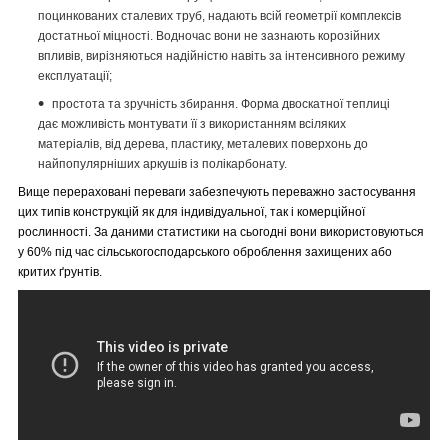
поцинкованих сталевих труб, надають всій геометрії комплексів
достатньої міцності. Водночас вони не зазнають корозійних
впливів, вирізняються надійністю навіть за інтенсивного режиму
експлуатації;
простота та зручність збирання. Форма двоскатної теплиці
дає можливість монтувати її з використанням всіляких
матеріалів, від дерева, пластику, металевих поверхонь до
найпопулярніших аркушів із полікарбонату.
Вище перераховані переваги забезпечують переважно застосування
цих типів конструкцій як для індивідуальної, так і комерційної
рослинності. За даними статистики на сьогодні вони використовуються
у 60% під час сільськогосподарського оброблення захищених або
критих ґрунтів.