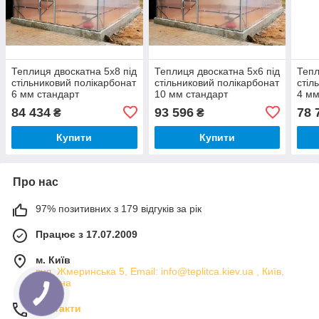
Теплиця двоскатна 5х8 під
Теплиця двоскатна 5х6 під
Тепл
стільниковий полікарбонат
стільниковий полікарбонат
стіл
6 мм стандарт
10 мм стандарт
4 мм
84 434
93 596
78 
₴
₴
Купити
Купити
Про нас
97% позитивних з 179 відгуків за рік
Працює з 17.07.2009
м. Київ
вул. Жмеринська 5, Email: info@teplitca.kiev.ua , Київ,
Україна
Контакти