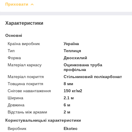
Приховати
Характеристики
Основні
Країна виробник
Україна
Тип
Теплиця
Форма
Двосхилий
Матеріал каркасу
Оцинкована труба
профільна
Матеріал покриття
Стільниковий полікарбонат
Товщина покриття
8 мм
Снігове навантаження
150 кг/м2
Ширина
2.1 м
Довжина
6 м
Відстань між арками
2 м
Користувальницькі характеристики
Виробник
Ekotec