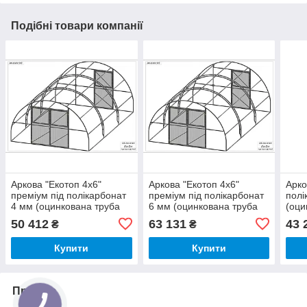
Подібні товари компанії
Аркова "Екотоп 4х6"
Аркова "Екотоп 4х6"
Арко
преміум під полікарбонат
преміум під полікарбонат
полі
4 мм (оцинкована труба
6 мм (оцинкована труба
(оци
30х30 мм)
30х30 мм)
мм)
50 412
63 131
43 
₴
₴
Купити
Купити
Про нас