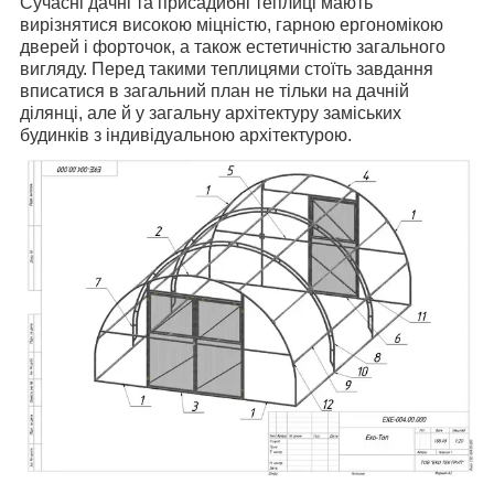
Сучасні дачні та присадибні теплиці мають
вирізнятися високою міцністю, гарною ергономікою
дверей і форточок, а також естетичністю загального
вигляду. Перед такими теплицями стоїть завдання
вписатися в загальний план не тільки на дачній
ділянці, але й у загальну архітектуру заміських
будинків з індивідуальною архітектурою.