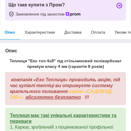
Що таке купити з Пром?
Замовлення під захистом
Опис
Характеристики
Доставка
Оплата
Умови п
Опис
Теплиця "Еко топ 4х8" під стільниковий полікарбонат
преміум класу 4 мм (гарантія 8 років)
компанія «Еко Теплиця» проводить акцію,
під
час купівлі
тепліці ви отримуєте систему
крапельного поливання
набор «САДОВОД -
100+»
абсолютно безплатно
!!!
Теплиця має такі унікальні характеристики та
переваги
1. Каркас зроблений з поцинкованої профільної