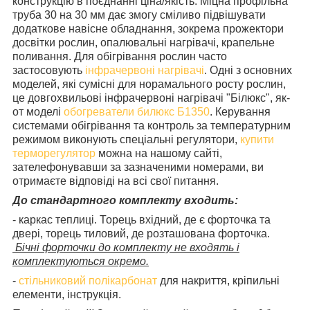
конструкцію в поєднанні ціна/якість. Міцна профільна
труба 30 на 30 мм дає змогу сміливо підвішувати
додаткове навісне обладнання, зокрема прожектори
досвітки рослин, опалювальні нагрівачі, крапельне
поливання. Для обігрівання рослин часто
застосовують
інфрачервоні нагрівачі
. Одні з основних
моделей, які сумісні для норамального росту рослин,
це довгохвильові інфрачервоні нагрівачі "Білюкс", як-
от моделі
обогреватели билюкс Б1350
. Керування
системами обігрівання та контроль за температурним
режимом виконують спеціальні регулятори,
купити
терморегулятор
можна на нашому сайті,
зателефонувавши за зазначеними номерами, ви
отримаєте відповіді на всі свої питання.
До стандартного комплекту входить:
- каркас теплиці. Торець вхідний, де є форточка та
двері, торець тиловий, де розташована форточка.
Бічні форточки до комплекту не входять і
комплектуються окремо.
-
стільниковий полікарбонат
для накриття, кріпильні
елементи, інструкція.