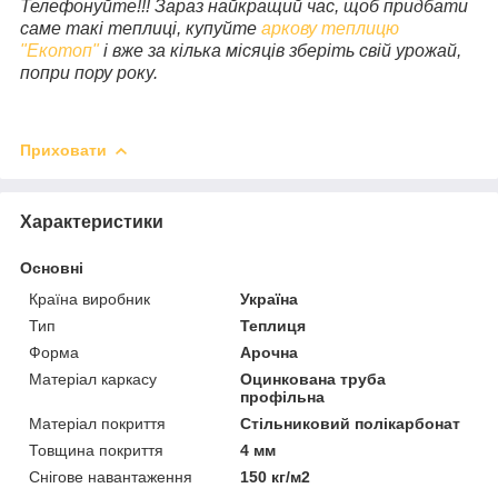
Телефонуйте!!! Зараз найкращий час, щоб придбати
саме такі теплиці, купуйте
аркову теплицю
"Екотоп"
і вже за кілька місяців зберіть свій урожай,
попри пору року.
Приховати
Характеристики
Основні
Країна виробник
Україна
Тип
Теплиця
Форма
Арочна
Матеріал каркасу
Оцинкована труба
профільна
Матеріал покриття
Стільниковий полікарбонат
Товщина покриття
4 мм
Снігове навантаження
150 кг/м2