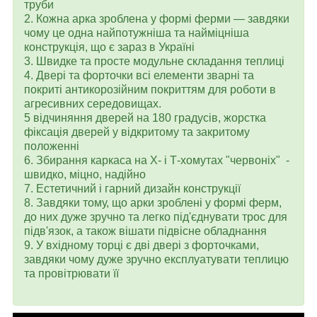
труби
2. Кожна арка зроблена у формі ферми — завдяки
чому це одна найпотужніша та найміцніша
конструкція, що є зараз в Україні
3. Швидке та просте модульне складання теплиці
4. Двері та форточки всі елементи зварні та
покриті антикорозійним покриттям для роботи в
агресивних середовищах.
5 відчиняння дверей на 180 градусів, жорстка
фіксація дверей у відкритому та закритому
положенні
6. Збирання каркаса на Х- і Т-хомутах "червоніх" -
швидко, міцно, надійно
7. Естетичний і гарний дизайн конструкції
8. Завдяки тому, що арки зроблені у формі ферм,
до них дуже зручно та легко під'єднувати трос для
підв'язок, а також вішати підвісне обладнання
9. У вхідному торці є дві двері з форточками,
завдяки чому дуже зручно експлуатувати теплицю
та провітрювати її