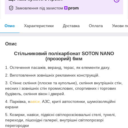
Замовлення під захистом
Опис
Характеристики
Доставка
Оплата
Умови п
Опис
Стільниковий полікарбонат SOTON NANO
(прозорий) 6мм
1. Остечення пасажів, веранд, терас, як елементи даху.
2. Виготовлення зовнішніх рекламних конструкцій.
3. Стіннє скління (плоске та купольне), скління внутрішніх стін,
несних і зовнішніх стін промислових, спортивних і торгових
будівель, скління вікон і дверей.
4. Парківка, н
авіси,
АЗС, криті автостоянки, шумоізоляційні
екрани
5. Козирки, навіси, підвісні світлорозсіювальні стелі, тунелі,
переходи, пішохідні галереї, внутрішні світлопрозорі
перегородки