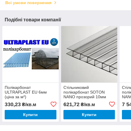
Всі умови повернення
Подібні товари компанії
Полікарбонат
Стільниковий
Стіл
ULTRAPLAST EU 6мм
полікарбонат SOTON
пол
(ціна за м²)
NANO прозорий 10мм
NANO
(ціна за м²)
2.1 
330,23
621,72
7 5
₴/кв.м
₴/кв.м
Купити
Купити