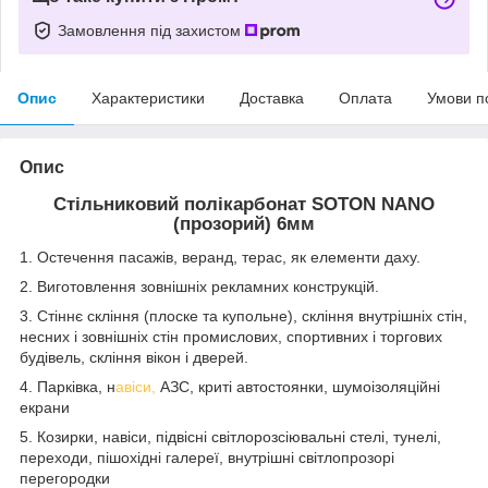
Замовлення під захистом
Опис
Характеристики
Доставка
Оплата
Умови п
Опис
Стільниковий полікарбонат SOTON NANO
(прозорий) 6мм
1. Остечення пасажів, веранд, терас, як елементи даху.
2. Виготовлення зовнішніх рекламних конструкцій.
3. Стіннє скління (плоске та купольне), скління внутрішніх стін,
несних і зовнішніх стін промислових, спортивних і торгових
будівель, скління вікон і дверей.
4. Парківка, н
авіси,
АЗС, криті автостоянки, шумоізоляційні
екрани
5. Козирки, навіси, підвісні світлорозсіювальні стелі, тунелі,
переходи, пішохідні галереї, внутрішні світлопрозорі
перегородки