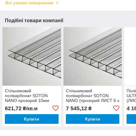
Всі умови повернення
Подібні товари компанії
Стільниковий
Стільниковий
Полі
полікарбонат SOTON
полікарбонат SOTON
ULT
NANO прозорий 10мм
NANO (прозорий ЛИСТ 6 х
(ЛИС
(ціна за м²)
2.1 м) 10мм
621,72
7 545,12
4 1
₴/кв.м
₴
Купити
Купити