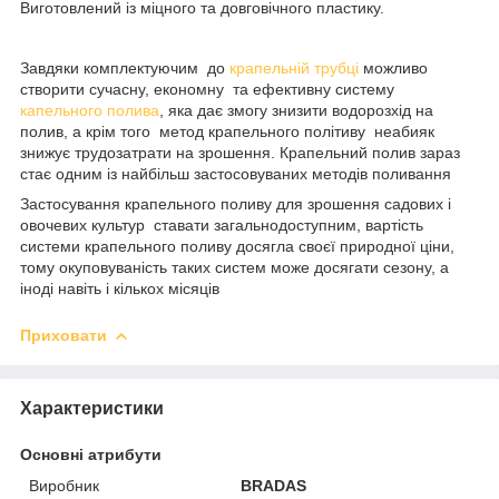
Виготовлений із міцного та довговічного пластику.
Завдяки комплектуючим до
крапельній трубці
можливо
створити сучасну, економну та ефективну систему
капельного полива
, яка дає змогу знизити водорозхід на
полив, а крім того метод крапельного політиву неабияк
знижує трудозатрати на зрошення. Крапельний полив зараз
стає одним із найбільш застосовуваних методів поливання
Застосування крапельного поливу для зрошення садових і
овочевих культур ставати загальнодоступним, вартість
системи крапельного поливу досягла своєї природної ціни,
тому окуповуваність таких систем може досягати сезону, а
іноді навіть і кількох місяців
Приховати
Характеристики
Основні атрибути
Виробник
BRADAS