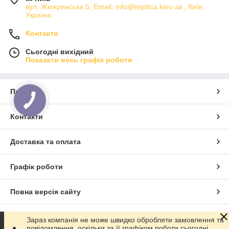
вул. Жмеринська 5, Email: info@teplitca.kiev.ua , Київ,
Україна
Контакти
Сьогодні вихідний
Показати весь графік роботи
Про нас
Контакти
Доставка та оплата
Графік роботи
Повна версія сайту
Сайт створено на маркетплейсі
Prom.ua
Зараз компанія не може швидко обробляти замовлення та
повідомлення, оскільки за її графіком роботи сьогодні