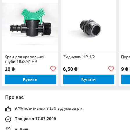
Кран для крапельної
З'єднувач НР 1/2
Пере
труби 16х3/4" НР
18
6,50
9
₴
₴
₴
Купити
Купити
Про нас
97% позитивних з 179 відгуків за рік
Працює з 17.07.2009
м. Київ