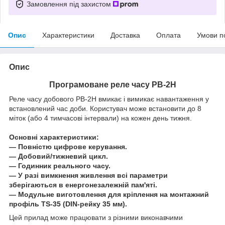
Замовлення під захистом
Опис
Характеристики
Доставка
Оплата
Умови п
Опис
Програмоване реле часу РВ-2Н
Реле часу добового РВ-2Н вмикає і вимикає навантаження у
встановлений час доби. Користувач може встановити до 8
міток (або 4 тимчасові інтервали) на кожен день тижня.
Основні характеристики:
― Повністю цифрове керування.
— Добовий/тижневий цикл.
― Годинник реального часу.
― У разі вимкнення живлення всі параметри
зберігаються в енергонезалежній пам'яті.
― Модульне виготовлення для кріплення на монтажний
профіль TS-35 (DIN-рейку 35 мм).
Цей прилад може працювати з різними виконавчими