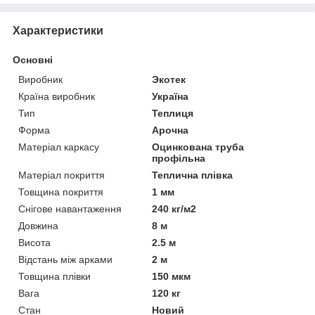
Характеристики
Основні
Виробник
Экотек
Країна виробник
Україна
Тип
Теплиця
Форма
Арочна
Матеріал каркасу
Оцинкована труба
профільна
Матеріал покриття
Теплична плівка
Товщина покриття
1 мм
Снігове навантаження
240 кг/м2
Довжина
8 м
Висота
2.5 м
Відстань між арками
2 м
Товщина плівки
150 мкм
Вага
120 кг
Стан
Новий