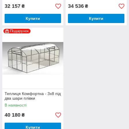
32 157
34 536
₴
₴
Купити
Купити
Подарунок
Теплиця Комфортна - 3х8 під
два шари плівки
В наявності
40 180
₴
Купити