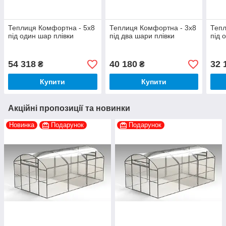
Теплиця Комфортна - 5х8
Теплиця Комфортна - 3х8
Тепл
під один шар плівки
під два шари плівки
під 
54 318
40 180
32 
₴
₴
Купити
Купити
Акційні пропозиції та новинки
Новинка
Подарунок
Подарунок