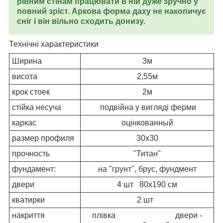
рівним стінам працювати в ній дуже зручно у
повний зріст. Аркова форма даху не накопичує
сніг і він вільно сходить донизу.
Технічні характеристики
Ширина
3м
висота
2,55м
крок стоек
2м
стійка несуча
подвійна у вигляді ферми
каркас
оцінкованный
размер профиля
30х30
прочность
"Титан"
фундамент:
на "грунт", брус, фундмент
двери
4 шт 80х190 см
кватирки
2 шт
накриття
плівка двери -