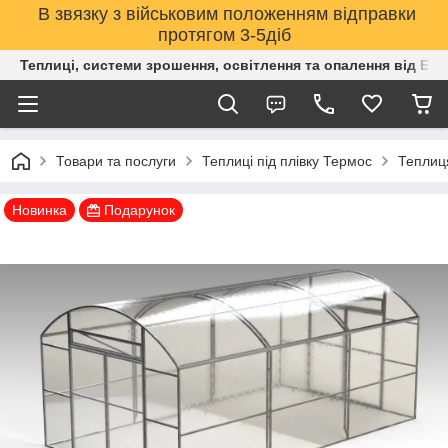
В звязку з військовим положенням відправки
протягом 3-5діб
Теплиці, системи зрошення, освітлення та опалення від Е
Товари та послуги
Теплиці під плівку Термос
Теплиця
Новинка
Подарунок