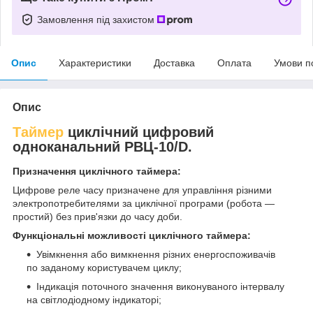
Замовлення під захистом
Опис
Характеристики
Доставка
Оплата
Умови п
Опис
Таймер
циклічний цифровий
одноканальний РВЦ-10/D.
Призначення циклічного таймера:
Цифрове реле часу призначене для управління різними
электропотребителями за циклічної програми (робота ―
простий) без прив'язки до часу доби.
Функціональні можливості циклічного таймера:
Увімкнення або вимкнення різних енергоспоживачів
по заданому користувачем циклу;
Індикація поточного значення виконуваного інтервалу
на світлодіодному індикаторі;