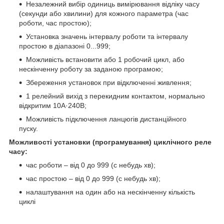
Незалежний вибір одиниць вимірювання відліку часу
(секунди або хвилини) для кожного параметра (час
роботи, час простою);
Установка значень інтервалу роботи та інтервалу
простою в діапазоні 0...999;
Можливість встановити або 1 робочий цикл, або
нескінченну роботу за заданою програмою;
Збереження установок при відключенні живлення;
1 релейний вихід з перекидним контактом, нормально
відкритим 10А·240В;
Можливість підключення ланцюгів дистанційного
пуску.
Можливості установки (програмування) циклічного реле
часу:
час роботи – від 0 до 999 (с небудь хв);
час простою – від 0 до 999 (с небудь хв);
налаштування на один або на нескінченну кількість
циклі