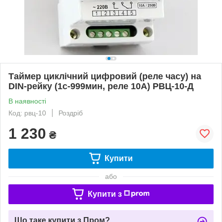
Таймер циклічний цифровий (реле часу) на
DIN-рейку (1с-999мин, реле 10А) РВЦ-10-Д
В наявності
Код: рвц-10
Роздріб
1 230
₴
Купити
або
Купити з
Що таке купити з Пром?