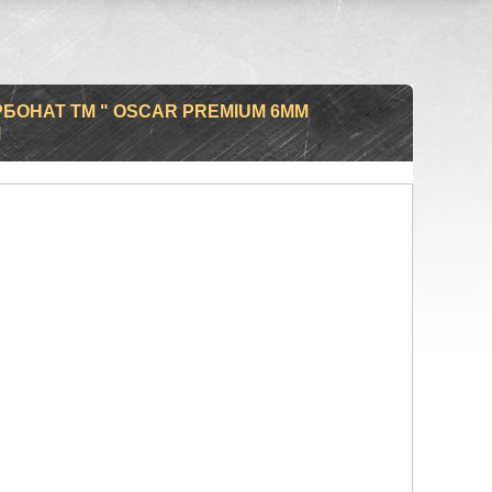
БОНАТ ТМ " OSCAR PREMIUM 6ММ
М