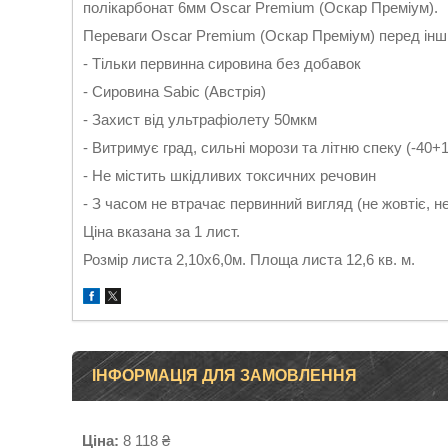
полікарбонат 6мм Oscar Premium (Оскар Преміум).
Переваги Oscar Premium (Оскар Преміум) перед ін
- Тільки первинна сировина без добавок
- Сировина Sabic (Австрія)
- Захист від ультрафіолету 50мкм
- Витримує град, сильні морози та літню спеку (-40+
- Не містить шкідливих токсичних речовин
- З часом не втрачає первинний вигляд (не жовтіє, не
Ціна вказана за 1 лист.
Розмір листа 2,10х6,0м. Площа листа 12,6 кв. м.
ІНФОРМАЦІЯ ДЛЯ ЗАМОВЛЕННЯ
Ціна:
8 118 ₴