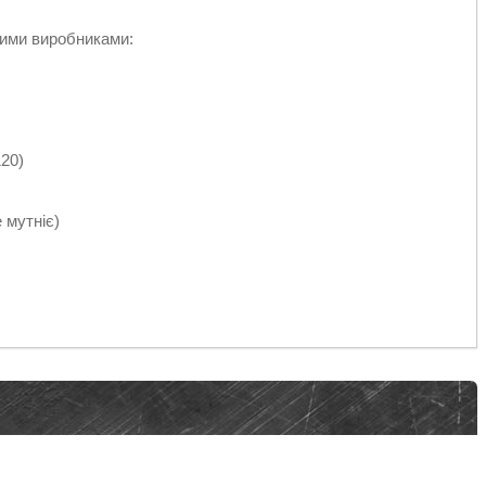
шими виробниками:
120)
 мутніє)