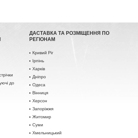
ДАСТАВКА ТА РОЗМІЩЕННЯ ПО
Я
РЕГІОНАМ
Кривий Ріг
Ірпінь
Харків
стрічки
Дніпро
уючі до
Одеса
Вінниця
Херсон
Запоріжжя
Житомир
Суми
Хмельницький