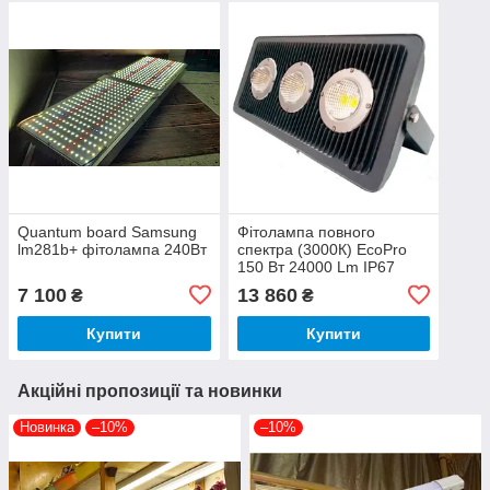
Quantum board Samsung
Фітолампа повного
lm281b+ фітолампа 240Вт
спектра (3000К) EcoPro
150 Вт 24000 Lm IP67
Nichia (Японія)
7 100
13 860
₴
₴
Купити
Купити
Акційні пропозиції та новинки
Новинка
–10%
–10%