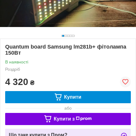
Quantum board Samsung lm281b+ фітолампа
150Вт
В наявності
Роздріб
4 320
₴
Купити
або
Купити з
Що таке купити з Пром?