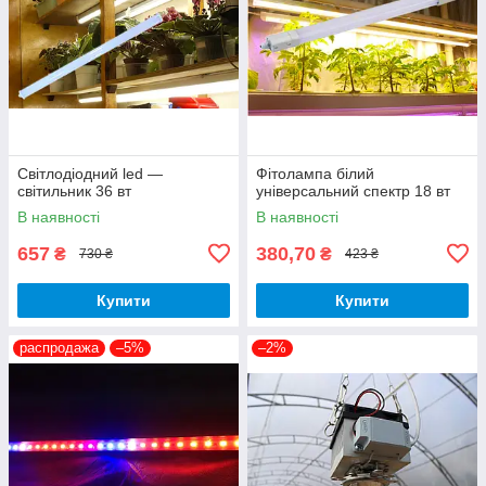
Світлодіодний led —
Фітолампа білий
світильник 36 вт
універсальний спектр 18 вт
В наявності
В наявності
657
380,70
₴
₴
730 ₴
423 ₴
Купити
Купити
распродажа
–5%
–2%