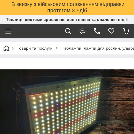
В звязку з військовим положенням відправки
протягом 3-5діб
Теплиці, системи зрошення, освітлення та опалення від Е
Товари та послуги
Фітолампи, лампи для рослин, ультр