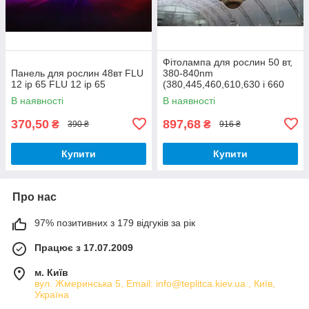
Фітолампа для рослин 50 вт,
Панель для рослин 48вт FLU
380-840nm
12 ip 65 FLU 12 ip 65
(380,445,460,610,630 і 660
nm) з лінзою 60 градусів (Full
В наявності
В наявності
Spectrum)
370,50
897,68
₴
₴
390 ₴
916 ₴
Купити
Купити
Про нас
97% позитивних з 179 відгуків за рік
Працює з 17.07.2009
м. Київ
вул. Жмеринська 5, Email: info@teplitca.kiev.ua , Київ,
Україна