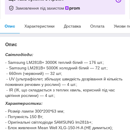
Замовлення під захистом
Опис
Характеристики
Доставка
Оплата
Умови п
Опис
Світлодіоди:
- Samsung LM281B+ 3000К теплий білий — 176 шт.;
- Samsung LM281B+ 5000К холодний білий — 72 шт.;
- 660nm (червоний) — 32 шт;
- UV (ультрафіолет, збільшує швидкість дозрівання й кількість
поживних речовин у рослині) — 4 шт.;
- IR (ІК, що складається з теплих хвиль, корисний під час
цвітіння рослини) — 4 шт.;
Характеристики:
- Розмір лампи 300*200*63 мм;
- Потужність 150 Вт;
- Оригінальні світлодіоди SAMSUNG lm281b+;
- Блок живлення Mean Well XLG-150-H-A (НЕ димиться);