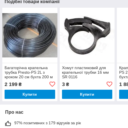
Подібні товари компанії
Багаторічна крапельна
Хомут пластиковий для
Крап
трубка Presto-PS 2L з
крапельної трубки 16 мм
PS 2
кроком 20 см бухта 200 м
SR 0116
бухт
2 199
3
1 8
₴
₴
Купити
Купити
Про нас
97% позитивних з 179 відгуків за рік