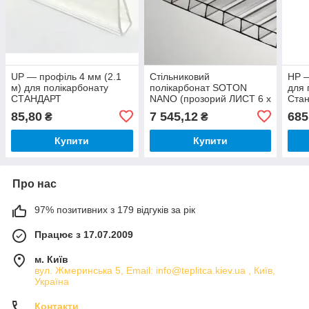
UP — профіль 4 мм (2.1
Стільниковий
НP —
м) для полікарбонату
полікарбонат SOTON
для 
СТАНДАРТ
NANO (прозорий ЛИСТ 6 х
Ста
2.1 м) 10мм
85,80
7 545,12
685
₴
₴
Купити
Купити
Про нас
97% позитивних з 179 відгуків за рік
Працює з 17.07.2009
м. Київ
вул. Жмеринська 5, Email: info@teplitca.kiev.ua , Київ,
Україна
Контакти