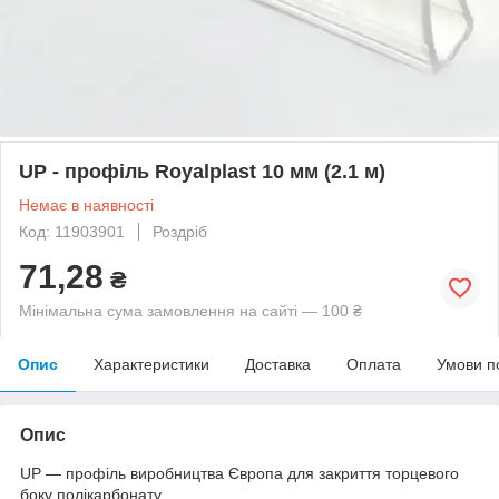
UP - профіль Royalplast 10 мм (2.1 м)
Немає в наявності
Код: 11903901
Роздріб
71,28
₴
Мінімальна сума замовлення на сайті — 100 ₴
Опис
Характеристики
Доставка
Оплата
Умови п
Опис
UР — профіль виробництва Європа для закриття торцевого
боку полікарбонату.