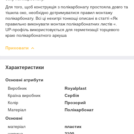
Для того, щоб конструкція з полікарбонату простояла довго та
тішила око, необхідно дотримуватися правил монтажу
полікарбонату. Всі ці нехитрі тонкощі описані в статті «Як
правильно виконувати монтаж полікарбонатних листів «.
UP-профіль використовується для герметизації торцевого
краю полікарбонатного аркуша
Приховати
Характеристики
Основні атрибути
Виробник
Royalplast
Країна виробник
Сербія
Колір
Прозорий
Матеріал
Полікарбонат
Основні
матеріал
пластик
ширина
2100