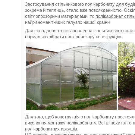
Застосування
стільникового полікарбонату
для будів
зокрема й теплиць, стало вже повсякденністю. Оскіл
світлопрозорими матеріалами, то
полікарбонат стіл
найрізноманітніших галузях нашої країни
Для складання та встановлення стільникового полік
нормально зібрати світлопрозору конструкцію.
Для того, щоб конструкція з полікарбонату простоял
виконання монтажу полікарбонату. Всі ці нехитрі тон
полікарбонатних аркушів
.
UP-профіль використовується для герметизації тор