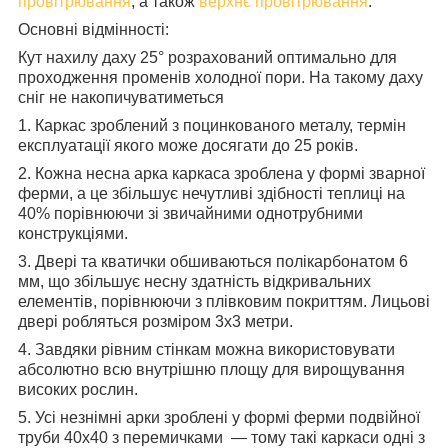
провітрювання
, а також
верхнє провітрювання
.
Основні відмінності:
Кут нахилу даху 25° розрахований оптимально для
проходження променів холодної пори. На такому даху
сніг не накопичуватиметься
1. Каркас зроблений з поцинкованого металу, термін
експлуатації якого може досягати до 25 років.
2. Кожна несна арка каркаса зроблена у формі зварної
ферми, а це збільшує нечутливі здібності теплиці на
40% порівнюючи зі звичайними однотрубними
конструкціями.
3. Двері та кватички обшиваються полікарбонатом 6
мм, що збільшує несну здатність відкривальних
елементів, порівнюючи з плівковим покриттям. Лицьові
двері робляться розміром 3х3 метри.
4. Завдяки рівним стінкам можна використовувати
абсолютно всю внутрішню площу для вирощування
високих рослин.
5. Усі незнімні арки зроблені у формі ферми подвійної
труби 40х40 з перемичками — тому такі каркаси одні з