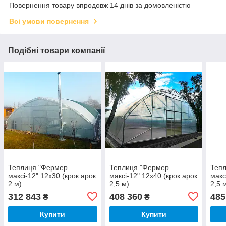
Повернення товару впродовж 14 днів за домовленістю
Всі умови повернення
Подібні товари компанії
Теплиця "Фермер
Теплиця "Фермер
Теп
максі-12" 12х30 (крок арок
максі-12" 12х40 (крок арок
макс
2 м)
2,5 м)
2,5 
312 843
408 360
485
₴
₴
Купити
Купити