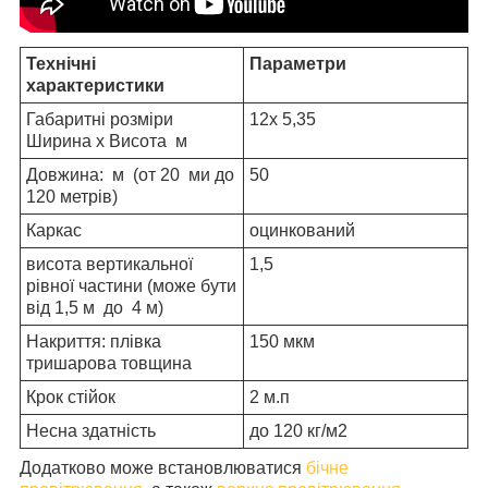
Технічні
Параметри
характеристики
Габаритні розміри
12х 5,35
Ширина х Висота м
Довжина: м (от 20 ми до
50
120 метрів)
Каркас
оцинкований
висота вертикальної
1,5
рівної частини (може бути
від 1,5 м до 4 м)
Накриття: плівка
150 мкм
тришарова товщина
Крок стійок
2 м.п
Несна здатність
до 120 кг/м2
Додатково може встановлюватися
бічне