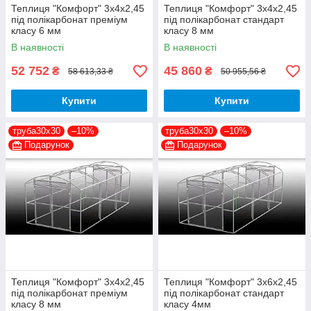
Теплиця "Комфорт" 3х4х2,45
Теплиця "Комфорт" 3х4х2,45
під полікарбонат преміум
під полікарбонат стандарт
класу 6 мм
класу 8 мм
В наявності
В наявності
52 752
45 860
₴
₴
58 613,33 ₴
50 955,56 ₴
Купити
Купити
труба30х30
–10%
труба30х30
–10%
Подарунок
Подарунок
Теплиця "Комфорт" 3х4х2,45
Теплиця "Комфорт" 3х6х2,45
під полікарбонат преміум
під полікарбонат стандарт
класу 8 мм
класу 4мм