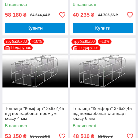
В наявності
В наявності
58 180
40 235
₴
₴
64 644,44 ₴
44 705,56 ₴
Купити
Купити
труба30х30
–10%
труба30х30
–10%
Подарунок
Подарунок
Теплиця "Комфорт" 3х6х2,45
Теплиця "Комфорт" 3х6х2,45
під полікарбонат преміум
під полікарбонат стандарт
класу 4 мм
класу 6 мм
В наявності
В наявності
53 150
48 510
₴
₴
59 055,56 ₴
53 900 ₴