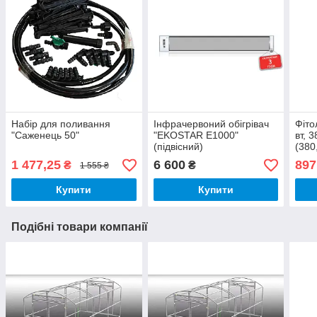
Набір для поливання
Інфрачервоний обігрівач
Фіто
"Саженець 50"
"EKOSTAR E1000"
вт, 
(підвісний)
(380
nm) 
1 477,25
6 600
897
₴
₴
1 555 ₴
(Ful
Купити
Купити
Подібні товари компанії