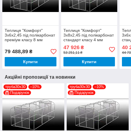
Теплиця "Комфорт"
Теплиця "Комфорт"
Тепл
3х6х2,45 під полікарбонат
3х8х2,45 під полікарбонат
3х6х
преміум класу 8 мм
стандарт класу 4 мм
стан
47 926
40 
₴
79 488,89
₴
53 251,11 ₴
44 70
Купити
Купити
Акційні пропозиції та новинки
труба30х30
–10%
труба30х30
–10%
Подарунок
Подарунок