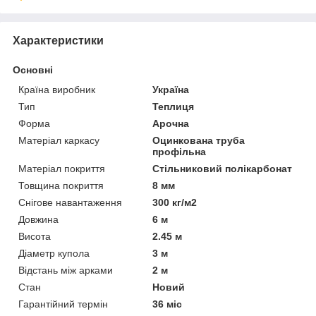
Характеристики
Основні
Країна виробник
Україна
Тип
Теплиця
Форма
Арочна
Матеріал каркасу
Оцинкована труба
профільна
Матеріал покриття
Стільниковий полікарбонат
Товщина покриття
8 мм
Снігове навантаження
300 кг/м2
Довжина
6 м
Висота
2.45 м
Діаметр купола
3 м
Відстань між арками
2 м
Стан
Новий
Гарантійний термін
36 міс