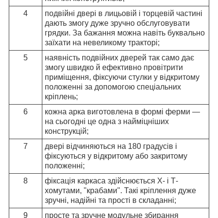
4
подвійні двері в лицьовій і торцевій частині
дають змогу дуже зручно обслуговувати
грядки. За бажання можна навіть буквально
заїхати на невеликому тракторі;
5
наявність подвійних дверей так само дає
змогу швидко й ефективно провітрити
приміщення, фіксуючи стулки у відкритому
положенні за допомогою спеціальних
кріплень;
6
кожна арка виготовлена в формі ферми —
на сьогодні це одна з найміцніших
конструкцій;
7
двері відчиняються на 180 градусів і
фіксуються у відкритому або закритому
положенні;
8
фіксація каркаса здійснюється Х- і Т-
хомутами, "крабами". Такі кріплення дуже
зручні, надійні та прості в складанні;
9
просте та зручне модульне збирання