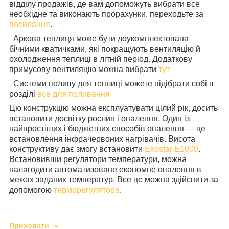
відділу продажів, де вам допоможуть вибрати все
необхідне та виконають прорахунки, переходьте за
посилання
.
Аркова теплиця може бути доукомплектована
бічними кватичками, які покращують вентиляцію й
охолодження теплиці в літній період. Додаткову
примусову вентиляцію можна вибрати
тут
Системи поливу для теплиці можете підібрати собі в
розділі
все для поливання
Цю конструкцію можна експлуатувати цілий рік, досить
встановити досвітку рослин і опалення. Один із
найпростіших і бюджетних способів опалення — це
встановлення інфрачервоних нагрівачів. Висота
конструктиву дає змогу встановити
Ekostar E1000
.
Встановивши регулятори температури, можна
налагодити автоматизоване економне опалення в
межах заданих температур. Все це можна здійснити за
допомогою
терморегулятора
.
Приховати