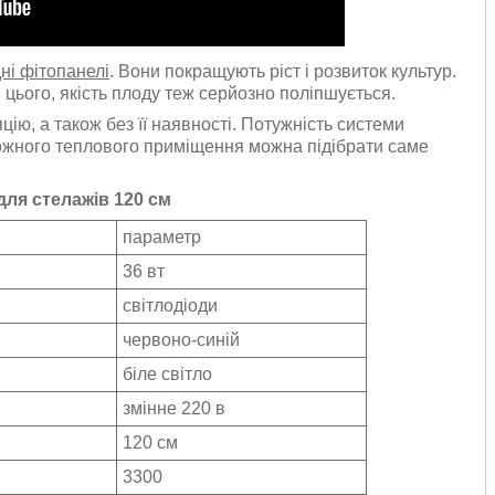
дні фітопанелі
. Вони покращують ріст і розвиток культур.
 цього, якість плоду теж серйозно поліпшується.
ю, а також без її наявності. Потужність системи
кожного теплового приміщення можна підібрати саме
 для стелажів 120 см
параметр
36 вт
світлодіоди
червоно-синій
біле світло
змінне 220 в
120 см
3300