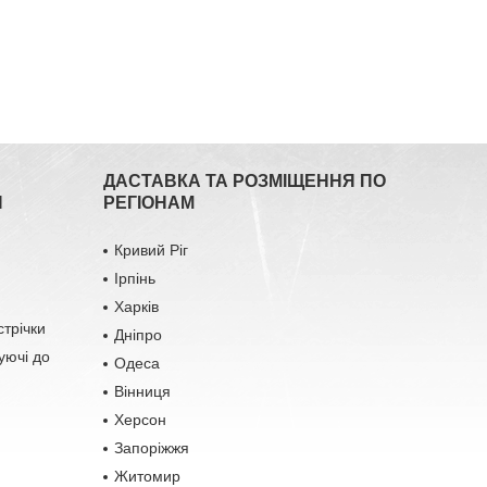
ДАСТАВКА ТА РОЗМІЩЕННЯ ПО
Я
РЕГІОНАМ
Кривий Ріг
Ірпінь
Харків
стрічки
Дніпро
уючі до
Одеса
Вінниця
Херсон
Запоріжжя
Житомир