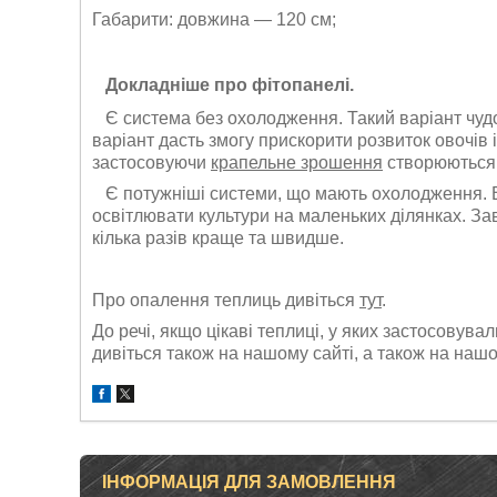
Габарити: довжина — 120 см;
Докладніше про фітопанелі.
Є система без охолодження. Такий варіант чуд
варіант дасть змогу прискорити розвиток овочів і 
застосовуючи
крапельне зрошення
створюються 
Є потужніші системи, що мають охолодження. В
освітлювати культури на маленьких ділянках. За
кілька разів краще та швидше.
Про опалення теплиць дивіться
тут
.
До речі, якщо цікаві теплиці, у яких застосовува
дивіться також на нашому сайті, а також на на
ІНФОРМАЦІЯ ДЛЯ ЗАМОВЛЕННЯ