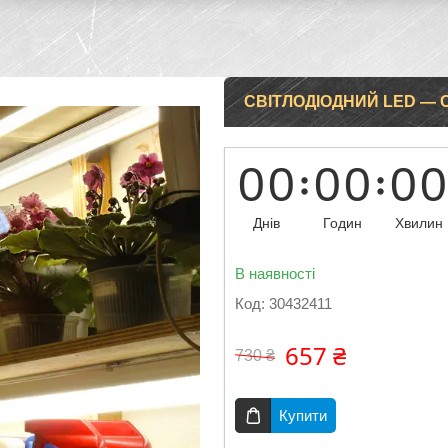
СВІТЛОДІОДНИЙ LED — 
0
0
0
0
0
0
Днів
Годин
Хвилин
В наявності
Код:
30432411
657 ₴
730 ₴
Купити