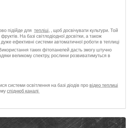
ово підійде для
тепліці,
, щоб досвічувати культури. Той
фруктів. На базі світлодіодної досвітки, а також
дуже ефективні системи автоматичної роботи в теплиці
икористання таких фітопанелей дасть змогу штучно
вдяки великому спектру, рослини розвиватимуться в
лися системи освітлення на базі діодів про
відео теплиці
шому
спіднюб каналі