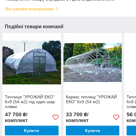
Всі умови повернення
Подібні товари компанії
Теплиця "УРОЖАЙ ЕКО"
Каркас теплиці "УРОЖАЙ
Теп
6х9 (54 м2) під один шар
ЕКО" 6х9 (54 м2)
6х9 
плівки
плів
47 700
33 700
56 
₴/
₴/
комплект
комплект
ком
Купити
Купити