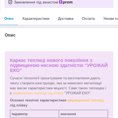
Замовлення під захистом
Опис
Характеристики
Доставка
Оплата
Умови п
Опис
Каркас теплиці нового покоління з
підвищеною несною здатністю "УРОЖАЙ
ЕКО"
Сучасні технології проєктування та виготовлення дають
змогу створити конструкцію, яка за невисокої металізації
має високі характеристики міцності. Саме такою теплицею і
є
фермерська теплиця під плівку
"УРОЖАЙ ЕКО".
Основні технічні характеристики
фермерської теплиці
під плівку
параметр
значення