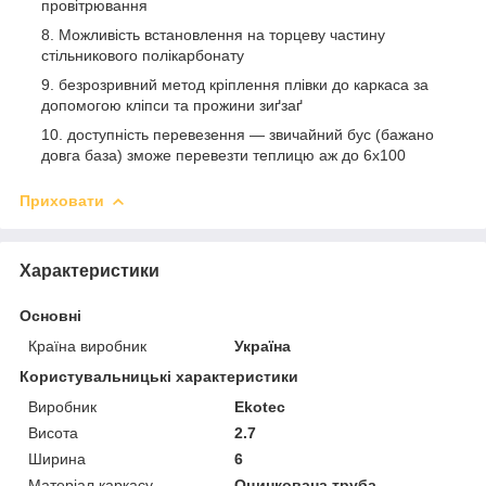
провітрювання
Можливість встановлення на торцеву частину
стільникового полікарбонату
безрозривний метод кріплення плівки до каркаса за
допомогою кліпси та прожини зиґзаґ
доступність перевезення — звичайний бус (бажано
довга база) зможе перевезти теплицю аж до 6х100
Приховати
Характеристики
Основні
Країна виробник
Україна
Користувальницькі характеристики
Виробник
Ekotec
Висота
2.7
Ширина
6
Матеріал каркасу
Оцинкована труба