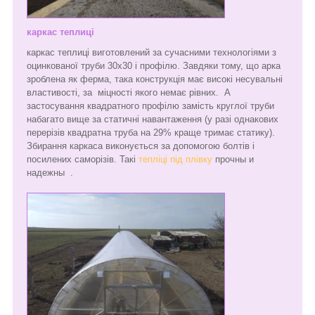
каркас теплиці
каркас теплиці виготовлений за сучасними технологіями з
оцинкованої труби 30х30 і профілю. Завдяки тому, що арка
зроблена як ферма, така конструкція має високі несувальні
властивості, за міцності якого немає рівних. А
застосування квадратного профілю замість круглої труби
набагато вище за статичні навантаження (у разі однакових
перерізів квадратна труба на 29% краще тримає статику).
Збирання каркаса виконується за допомогою болтів і
посилених саморізів. Такі
тепліці під плівку
прочны и
надежны .