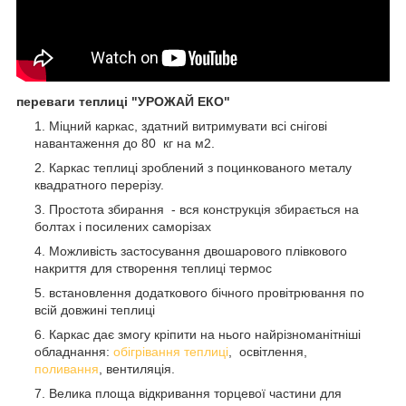
переваги теплиці "УРОЖАЙ ЕКО"
Міцний каркас, здатний витримувати всі снігові
навантаження до 80 кг на м2.
Каркас теплиці зроблений з поцинкованого металу
квадратного перерізу.
Простота збирання - вся конструкція збирається на
болтах і посилених саморізах
Можливість застосування двошарового плівкового
накриття для створення теплиці термос
встановлення додаткового бічного провітрювання по
всій довжині теплиці
Каркас дає змогу кріпити на нього найрізноманітніші
обладнання:
обігрівання теплиці
, освітлення,
поливання
, вентиляція.
Велика площа відкривання торцевої частини для