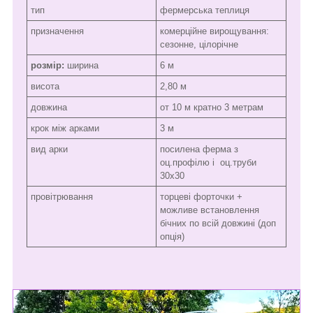
тип
фермерська теплиця
призначення
комерційне вирощування:
сезонне, цілорічне
розмір:
ширина
6 м
висота
2,80 м
довжина
от 10 м кратно 3 метрам
крок між арками
3 м
вид арки
посилена ферма з
оц.профілю і оц.труби
30х30
провітрювання
торцеві форточки +
можливе встановлення
бічних по всій довжині (доп
опція)