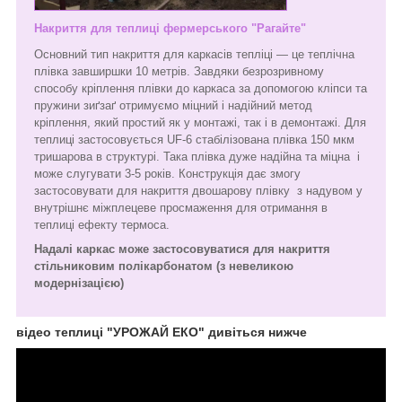
Накриття для теплиці фермерського "Рагайте"
Основний тип накриття для каркасів тепліці — це теплічна
плівка завширшки 10 метрів. Завдяки безрозривному
способу кріплення плівки до каркаса за допомогою кліпси та
пружини зиґзаґ отримуємо міцний і надійний метод
кріплення, який простий як у монтажі, так і в демонтажі. Для
теплиці застосовується UF-6 стабілізована плівка 150 мкм
тришарова в структурі. Така плівка дуже надійна та міцна і
може слугувати 3-5 років. Конструкція дає змогу
застосовувати для накриття двошарову плівку з надувом у
внутрішнє міжплецеве просмаження для отримання в
теплиці ефекту термоса.
Надалі каркас може застосовуватися для накриття
стільниковим полікарбонатом (з невеликою
модернізацією)
відео теплиці "УРОЖАЙ ЕКО"
дивіться нижче