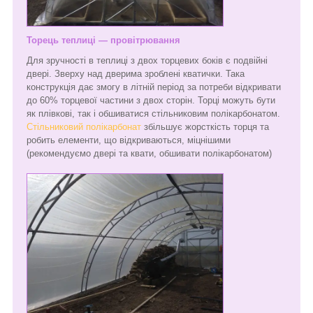
Торець теплиці — провітрювання
Для зручності в теплиці з двох торцевих боків є подвійні
двері. Зверху над дверима зроблені кватички. Така
конструкція дає змогу в літній період за потреби відкривати
до 60% торцевої частини з двох сторін. Торці можуть бути
як плівкові, так і обшиватися стільниковим полікарбонатом.
Стільниковий полікарбонат
збільшує жорсткість торця та
робить елементи, що відкриваються, міцнішими
(рекомендуємо двері та квати, обшивати полікарбонатом)