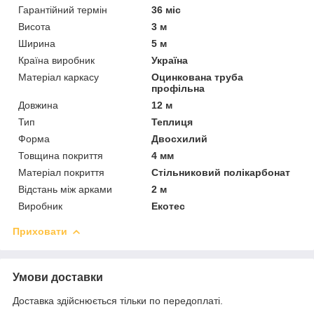
Гарантійний термін
36 міс
Висота
3 м
Ширина
5 м
Країна виробник
Україна
Матеріал каркасу
Оцинкована труба
профільна
Довжина
12 м
Тип
Теплиця
Форма
Двосхилий
Товщина покриття
4 мм
Матеріал покриття
Стільниковий полікарбонат
Відстань між арками
2 м
Виробник
Екотес
Приховати
Умови доставки
Доставка здійснюється тільки по передоплаті.