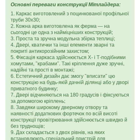
Основні переваги конструкції Мітлайдера:
1. Каркас виготовлений з поцинкованої профільної
труби 30х30;
2. Кожна арка виготовлена як ферма — на
сьогодні це одна з найміцніших конструкцій;
3. Проста та зручна модульна збірка теплиці;
4. Двері, кватички та інші елементи зварні та
покриті антикорозійним захистом;
5. Фіксація каркаса здійснюється Х- і Т-подібними
хомутами, "крабами". Такі кріплення дуже зручні,
надійні та прості в монтажі;
6. Естетичний дизайн дає змогу "вписати" цю
конструкцію на будь-якій дачній ділянці або у дворі
приватного будинку;
7. Двері відчиняються на 180 градусів і фіксуються
за допомогою кріплень;
8. Завдяки широкому дверному отвору та
наявності додаткових фортечок по всій висоті
конструкції провітрювання здійснюється швидко й
без труднощів;
9. Дах складається з двох рівнів, на яких
встановлюють спеціальний пристрій для