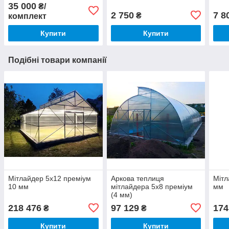
4600 нм, 610 нм, 630 нм,
35 000
₴/
6660 нм + 3000 К)
2 750
7 8
₴
комплект
Купити
Купити
Подібні товари компанії
Мітлайдер 5х12 преміум
Аркова теплиця
Мітл
10 мм
мітлайдера 5х8 преміум
мм
(4 мм)
218 476
97 129
174
₴
₴
Купити
Купити