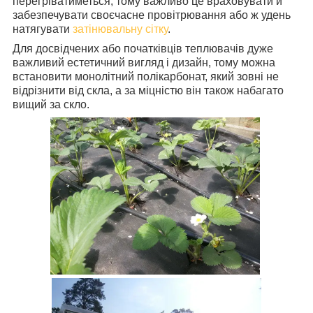
перегріватиметься, тому важливо це враховувати й
забезпечувати своєчасне провітрювання або ж удень
натягувати
затінювальну сітку
.
Для досвідчених або початківців теплювачів дуже
важливий естетичний вигляд і дизайн, тому можна
встановити монолітний полікарбонат, який зовні не
відрізнити від скла, а за міцністю він також набагато
вищий за скло.