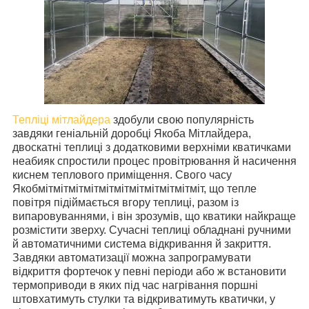
Тепліці мітлайдера
здобули свою популярність
завдяки геніальній доробці Якоба Мітлайдера,
двоскатні теплиці з додатковими верхніми кватичками
неабияк спростили процес провітрювання й насичення
киснем теплового приміщення. Свого часу
Якобмітмітмітмітмітмітмітмітмітмітміт, що тепле
повітря підіймається вгору теплиці, разом із
випаровуваннями, і він зрозумів, що кватики найкраще
розмістити зверху. Сучасні теплиці обладнані ручними
й автоматичними система відкривання й закриття.
Завдяки автоматизації можна запрограмувати
відкриття фортечок у певні періоди або ж встановити
термоприводи в яких під час нагрівання поршні
штовхатимуть стулки та відкриватимуть кватички, у