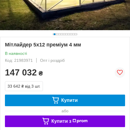
Мітлайдер 5х12 преміум 4 мм
В наявності
Код: 21983971
Опт і роздріб
147 032
₴
33 642 ₴
від 3 шт.
Купити
або
Купити з