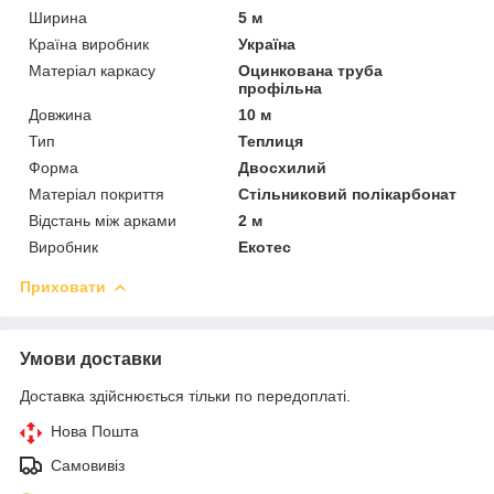
Ширина
5 м
Країна виробник
Україна
Матеріал каркасу
Оцинкована труба
профільна
Довжина
10 м
Тип
Теплиця
Форма
Двосхилий
Матеріал покриття
Стільниковий полікарбонат
Відстань між арками
2 м
Виробник
Екотес
Приховати
Умови доставки
Доставка здійснюється тільки по передоплаті.
Нова Пошта
Самовивіз