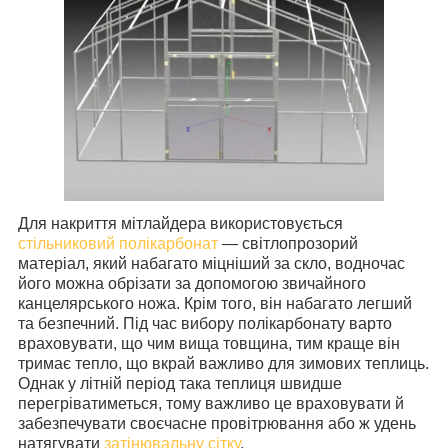
Для накриття мітлайдера використовується
стільниковий полікарбонат
— світлопрозорий
матеріал, який набагато міцніший за скло, водночас
його можна обрізати за допомогою звичайного
канцелярського ножа. Крім того, він набагато легший
та безпечний. Під час вибору полікарбонату варто
враховувати, що чим вища товщина, тим краще він
тримає тепло, що вкрай важливо для зимових теплиць.
Однак у літній період така теплиця швидше
перегріватиметься, тому важливо це враховувати й
забезпечувати своєчасне провітрювання або ж удень
натягувати
затінювальну сітку
.