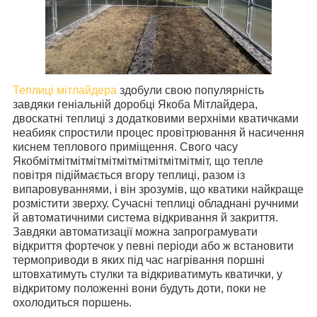
Теплиці мітлайдера
здобули свою популярність
завдяки геніальній доробці Якоба Мітлайдера,
двоскатні теплиці з додатковими верхніми кватичками
неабияк спростили процес провітрювання й насичення
киснем теплового приміщення. Свого часу
Якобмітмітмітмітмітмітмітмітмітмітміт, що тепле
повітря підіймається вгору теплиці, разом із
випаровуваннями, і він зрозумів, що кватики найкраще
розмістити зверху. Сучасні теплиці обладнані ручними
й автоматичними система відкривання й закриття.
Завдяки автоматизації можна запрограмувати
відкриття фортечок у певні періоди або ж встановити
термоприводи в яких під час нагрівання поршні
штовхатимуть стулки та відкриватимуть кватички, у
відкритому положенні вони будуть доти, поки не
охолодиться поршень.