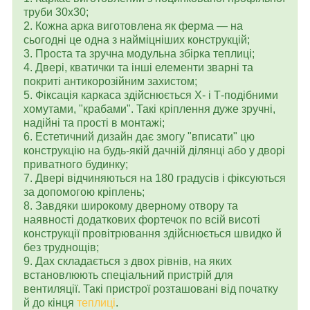
труби 30х30;
2. Кожна арка виготовлена як ферма — на
сьогодні це одна з найміцніших конструкцій;
3. Проста та зручна модульна збірка теплиці;
4. Двері, кватички та інші елементи зварні та
покриті антикорозійним захистом;
5. Фіксація каркаса здійснюється Х- і Т-подібними
хомутами, "крабами". Такі кріплення дуже зручні,
надійні та прості в монтажі;
6. Естетичний дизайн дає змогу "вписати" цю
конструкцію на будь-якій дачній ділянці або у дворі
приватного будинку;
7. Двері відчиняються на 180 градусів і фіксуються
за допомогою кріплень;
8. Завдяки широкому дверному отвору та
наявності додаткових фортечок по всій висоті
конструкції провітрювання здійснюється швидко й
без труднощів;
9. Дах складається з двох рівнів, на яких
встановлюють спеціальний пристрій для
вентиляції. Такі пристрої розташовані від початку
й до кінця
теплиці
.