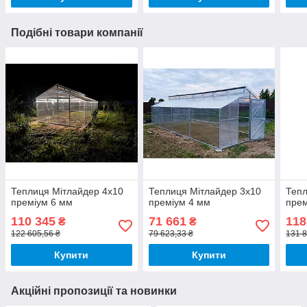
Подібні товари компанії
Теплиця Мітлайдер 4х10
Теплиця Мітлайдер 3х10
Тепл
преміум 6 мм
преміум 4 мм
прем
110 345
71 661
118
₴
₴
122 605,56 ₴
79 623,33 ₴
131 8
Купити
Купити
Акційні пропозиції та новинки