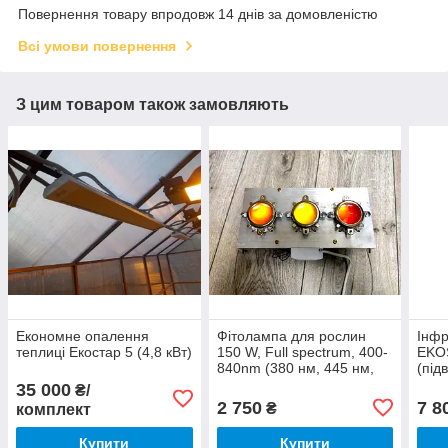
Повернення товару впродовж 14 днів за домовленістю
Всі умови повернення
З цим товаром також замовляють
Економне опалення
Фітолампа для рослин
Інфр
теплиці Екостар 5 (4,8 кВт)
150 W, Full spectrum, 400-
EKO
840nm (380 нм, 445 нм,
(під
4600 нм, 610 нм, 630 нм,
35 000
₴/
6660 нм + 3000 К)
2 750
7 8
₴
комплект
Купити
Купити