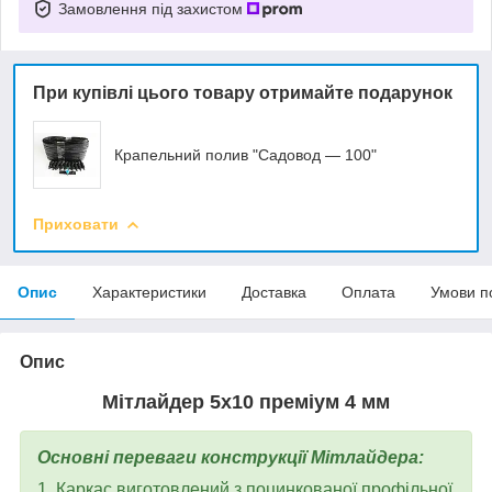
Замовлення під захистом
При купівлі цього товару отримайте подарунок
Крапельний полив "Садовод — 100"
Приховати
Опис
Характеристики
Доставка
Оплата
Умови п
Опис
Мітлайдер 5х10 преміум 4 мм
Основні переваги конструкції Мітлайдера:
1. Каркас виготовлений з поцинкованої профільної