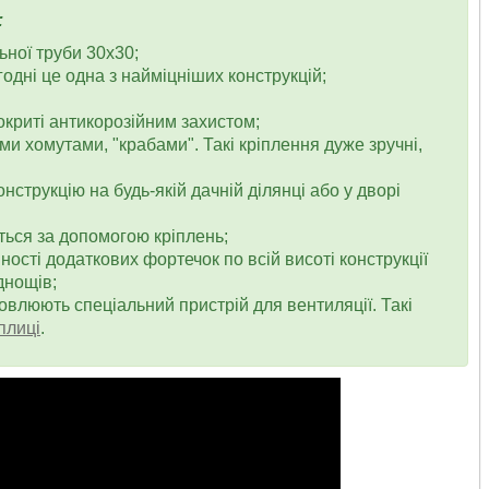
:
ьної труби 30х30;
одні це одна з найміцніших конструкцій;
покриті антикорозійним захистом;
ими хомутами, "крабами". Такі кріплення дуже зручні,
нструкцію на будь-якій дачній ділянці або у дворі
ються за допомогою кріплень;
ості додаткових фортечок по всій висоті конструкції
днощів;
новлюють спеціальний пристрій для вентиляції. Такі
плиці
.