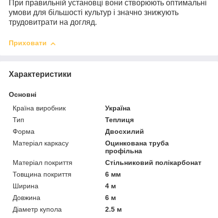
При правильній установці вони створюють оптимальні
умови для більшості культур і значно знижують
трудовитрати на догляд.
Приховати
Характеристики
Основні
Країна виробник
Україна
Тип
Теплиця
Форма
Двосхилий
Матеріал каркасу
Оцинкована труба
профільна
Матеріал покриття
Стільниковий полікарбонат
Товщина покриття
6 мм
Ширина
4 м
Довжина
6 м
Діаметр купола
2.5 м