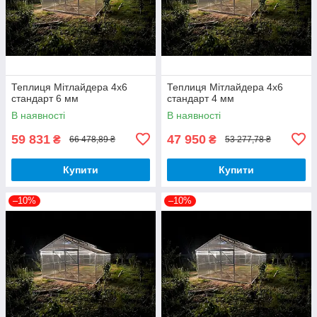
Теплиця Мітлайдера 4х6
Теплиця Мітлайдера 4х6
стандарт 6 мм
стандарт 4 мм
В наявності
В наявності
59 831
47 950
₴
₴
66 478,89 ₴
53 277,78 ₴
Купити
Купити
–10%
–10%