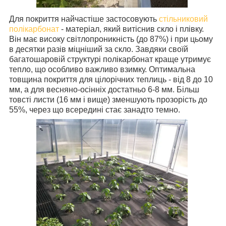
Для покриття найчастіше застосовують
стільниковий
полікарбонат
- матеріал, який витіснив скло і плівку.
Він має високу світлопроникність (до 87%) і при цьому
в десятки разів міцніший за скло. Завдяки своїй
багатошаровій структурі полікарбонат краще утримує
тепло, що особливо важливо взимку. Оптимальна
товщина покриття для цілорічних теплиць - від 8 до 10
мм, а для весняно-осінніх достатньо 6-8 мм. Більш
товсті листи (16 мм і вище) зменшують прозорість до
55%, через що всередині стає занадто темно.