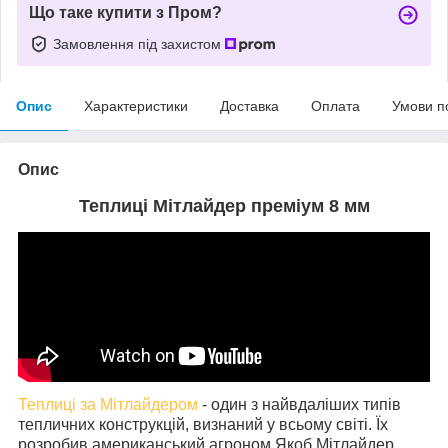
Що таке купити з Пром?
Замовлення під захистом
Опис
Характеристики
Доставка
Оплата
Умови п
Опис
Теплиці Мітлайдер преміум 8 мм
Теплиці за Мітлайдером
- один з найвдаліших типів
тепличних конструкцій, визнаний у всьому світі. Їх
розробив американський агроном Якоб Мітлайдер,