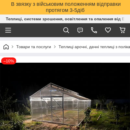
В звязку з військовим положенням відправки
протягом 3-5діб
Теплиці, системи зрошення, освітлення та опалення від Е
Товари та послуги
Теплиці арочні, дачні теплиці з полік
–10%