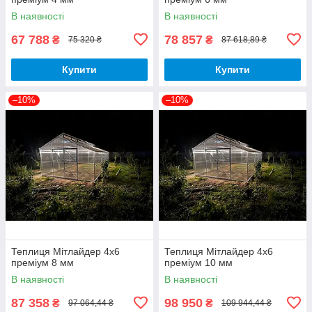
В наявності
В наявності
67 788
78 857
₴
₴
75 320 ₴
87 618,89 ₴
Купити
Купити
–10%
–10%
Теплиця Мітлайдер 4х6
Теплиця Мітлайдер 4х6
преміум 8 мм
преміум 10 мм
В наявності
В наявності
87 358
98 950
₴
₴
97 064,44 ₴
109 944,44 ₴