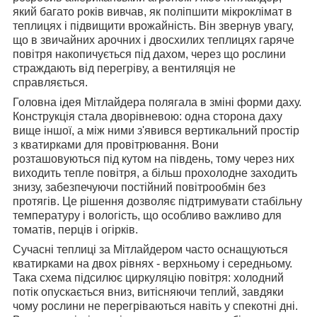
який багато років вивчав, як поліпшити мікроклімат в
теплицях і підвищити врожайність. Він звернув увагу,
що в звичайних арочних і двосхилих теплицях гаряче
повітря накопичується під дахом, через що рослини
страждають від перегріву, а вентиляція не
справляється.
Головна ідея Мітлайдера полягала в зміні форми даху.
Конструкція стала дворівневою: одна сторона даху
вище іншої, а між ними з'явився вертикальний простір
з кватирками для провітрювання. Вони
розташовуються під кутом на південь, тому через них
виходить тепле повітря, а більш прохолодне заходить
знизу, забезпечуючи постійний повітрообмін без
протягів. Це рішення дозволяє підтримувати стабільну
температуру і вологість, що особливо важливо для
томатів, перців і огірків.
Сучасні теплиці за Мітлайдером часто оснащуються
кватирками на двох рівнях - верхньому і середньому.
Така схема підсилює циркуляцію повітря: холодний
потік опускається вниз, витісняючи теплий, завдяки
чому рослини не перегріваються навіть у спекотні дні.