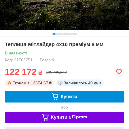
Теплиця Мітлайдер 4х10 преміум 8 мм
В наявності
Код: 21763751
Роздріб
122 172
₴
135 746,67 ₴
Економія
13574.67 ₴
Залишилось
40 днів
Купити
або
Купити з