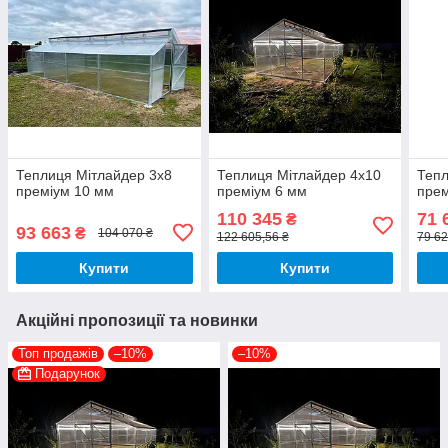
Теплиця Мітлайдер 3х8
Теплиця Мітлайдер 4х10
Тепл
преміум 10 мм
преміум 6 мм
прем
110 345
71 
₴
93 663
₴
104 070 ₴
122 605,56 ₴
79 62
Купити
Купити
Акційні пропозиції та новинки
Топ продажів
–10%
–10%
Подарунок